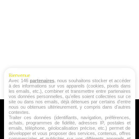
Bienvenue
Avec 146
partenaires
, nous souhaitons stocker et accéder
à des informations sur vos appareils (cookies, pixels dans
les emails, etc.), combiner et transmettre entre partenaires
vos données personnelles, qu'elles soient collectées sur ce
site ou dans nos emails, déjà détenues par certains d'entre
nous ou obtenues ultérieurement, y compris dans d'autres
A PROPOS
contextes.
Traiter ces données (identifiants, navigation, préférences,
Qui sommes nous ?
achats, programmes de fidélité, adresses IP, postales et
emails, téléphone, géolocalisation précise, etc.) permet de
Mentions Légales
développer et vous proposer des services, contenus, offres
Publicité
commerciales et publicités sur vos différents appareils et