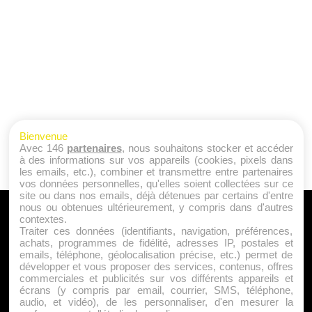
Bienvenue
Avec 146
partenaires
, nous souhaitons stocker et accéder
à des informations sur vos appareils (cookies, pixels dans
les emails, etc.), combiner et transmettre entre partenaires
vos données personnelles, qu'elles soient collectées sur ce
site ou dans nos emails, déjà détenues par certains d'entre
nous ou obtenues ultérieurement, y compris dans d'autres
A PROPOS
contextes.
Traiter ces données (identifiants, navigation, préférences,
Qui sommes nous ?
achats, programmes de fidélité, adresses IP, postales et
emails, téléphone, géolocalisation précise, etc.) permet de
Mentions Légales
développer et vous proposer des services, contenus, offres
Publicité
commerciales et publicités sur vos différents appareils et
écrans (y compris par email, courrier, SMS, téléphone,
Politique de Cookies
audio, et vidéo), de les personnaliser, d'en mesurer la
Contact