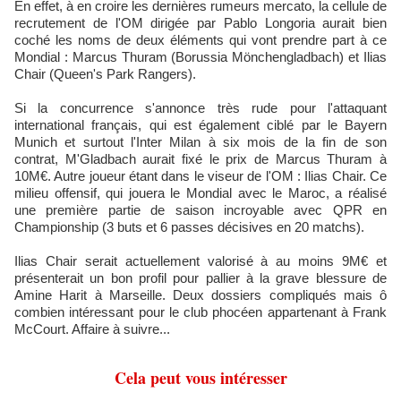
En effet, à en croire les dernières rumeurs mercato, la cellule de
recrutement de l'OM dirigée par Pablo Longoria aurait bien
coché les noms de deux éléments qui vont prendre part à ce
Mondial : Marcus Thuram (Borussia Mönchengladbach) et Ilias
Chair (Queen's Park Rangers).
Si la concurrence s'annonce très rude pour l'attaquant
international français, qui est également ciblé par le Bayern
Munich et surtout l'Inter Milan à six mois de la fin de son
contrat, M'Gladbach aurait fixé le prix de Marcus Thuram à
10M€. Autre joueur étant dans le viseur de l'OM : Ilias Chair. Ce
milieu offensif, qui jouera le Mondial avec le Maroc, a réalisé
une première partie de saison incroyable avec QPR en
Championship (3 buts et 6 passes décisives en 20 matchs).
Ilias Chair serait actuellement valorisé à au moins 9M€ et
présenterait un bon profil pour pallier à la grave blessure de
Amine Harit à Marseille. Deux dossiers compliqués mais ô
combien intéressant pour le club phocéen appartenant à Frank
McCourt. Affaire à suivre...
Cela peut vous intéresser