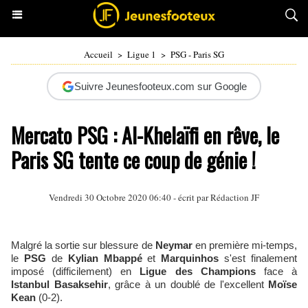
Accueil
>
Ligue 1
>
PSG - Paris SG
Suivre Jeunesfooteux.com sur Google
Mercato PSG : Al-Khelaïfi en rêve, le
Paris SG tente ce coup de génie !
Vendredi 30 Octobre 2020 06:40 - écrit par Rédaction JF
Malgré la sortie sur blessure de
Neymar
en première mi-temps,
le
PSG
de
Kylian Mbappé
et
Marquinhos
s'est finalement
imposé (difficilement) en
Ligue des Champions
face à
Istanbul Basaksehir
, grâce à un doublé de l'excellent
Moïse
Kean
(0-2).