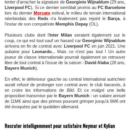
tenter d'arracher la signature de
Georginio Wijnaldum
(29 ans,
Liverpool FC
). Si ce dernier semblait promis au
FC Barcelone
lors du dernier
Mercato
estival, le milieu de terrain international
néerlandais des
Reds
n'a finalement pas rejoint le
Barça
, à
l'instar de son compatriote
Memphis Depay
(OL).
Plusieurs clubs dont l'
Inter Milan
seraient également sur le
coup, ce qui est tout sauf un hasard car
Georginio Wijnaldum
arrivera en fin de contrat avec
Liverpool FC
en juin 2021. Une
aubaine pour
Leonardo
... Mais ce n'est pas tout ! Un autre
joueur de classe internationale pourrait également se retrouver
libre de tout contrat à l'issue de la saison :
David Alaba
(28 ans,
Bayern Munich
).
En effet, le défenseur gauche ou central international autrichien
aurait refusé de prolonger son contrat avec le club bavarois, à
en croire les informations de
Bild
. Et ce malgré une belle
proposition transmise par le
Bayern Munich
: un salaire annuel
de 11M€ ainsi que des primes pouvant grimper jusqu'à 6M€ ont
été évoquées par le quotidien allemand.
Recruter intelligemment pour satisfaire Neymar et Kylian