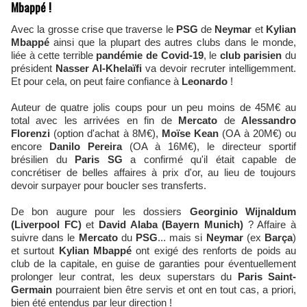
Mbappé !
Avec la grosse crise que traverse le
PSG
de
Neymar
et
Kylian
Mbappé
ainsi que la plupart des autres clubs dans le monde,
liée à cette terrible
pandémie de Covid-19
, le
club parisien
du
président
Nasser Al-Khelaïfi
va devoir recruter intelligemment.
Et pour cela, on peut faire confiance à
Leonardo
!
Auteur de quatre jolis coups pour un peu moins de 45M€ au
total avec les arrivées en fin de
Mercato
de
Alessandro
Florenzi
(option d'achat à 8M€),
Moïse Kean
(OA à 20M€) ou
encore
Danilo Pereira
(OA à 16M€), le directeur sportif
brésilien du
Paris SG
a confirmé qu'il était capable de
concrétiser de belles affaires à prix d'or, au lieu de toujours
devoir surpayer pour boucler ses transferts.
De bon augure pour les dossiers
Georginio Wijnaldum
(Liverpool FC)
et
David Alaba (Bayern Munich)
? Affaire à
suivre dans le
Mercato
du
PSG
... mais si
Neymar
(ex
Barça
)
et surtout
Kylian Mbappé
ont exigé des renforts de poids au
club de la capitale, en guise de garanties pour éventuellement
prolonger leur contrat, les deux superstars du
Paris Saint-
Germain
pourraient bien être servis et ont en tout cas, a priori,
bien été entendus par leur direction !