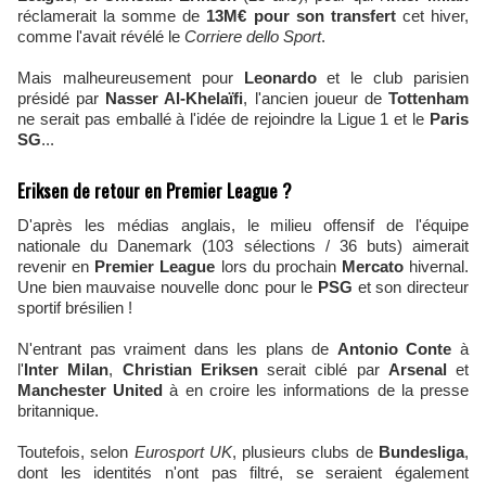
réclamerait la somme de
13M€ pour son transfert
cet hiver,
comme l'avait révélé le
Corriere dello Sport
.
Mais malheureusement pour
Leonardo
et le club parisien
présidé par
Nasser Al-Khelaïfi
, l'ancien joueur de
Tottenham
ne serait pas emballé à l'idée de rejoindre la Ligue 1 et le
Paris
SG
...
Eriksen de retour en Premier League ?
D'après les médias anglais, le milieu offensif de l'équipe
nationale du Danemark (103 sélections / 36 buts) aimerait
revenir en
Premier League
lors du prochain
Mercato
hivernal.
Une bien mauvaise nouvelle donc pour le
PSG
et son directeur
sportif brésilien !
N'entrant pas vraiment dans les plans de
Antonio Conte
à
l'
Inter Milan
,
Christian Eriksen
serait ciblé par
Arsenal
et
Manchester United
à en croire les informations de la presse
britannique.
Toutefois, selon
Eurosport UK
, plusieurs clubs de
Bundesliga
,
dont les identités n'ont pas filtré, se seraient également