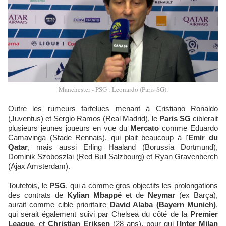
Manchester - PSG : Leonardo (Paris SG).
Outre les rumeurs farfelues menant à Cristiano Ronaldo
(Juventus) et Sergio Ramos (Real Madrid), le
Paris SG
ciblerait
plusieurs jeunes joueurs en vue du
Mercato
comme Eduardo
Camavinga (Stade Rennais), qui plait beaucoup à l'
Emir du
Qatar
, mais aussi Erling Haaland (Borussia Dortmund),
Dominik Szoboszlai (Red Bull Salzbourg) et Ryan Gravenberch
(Ajax Amsterdam).
Toutefois, le
PSG
, qui a comme gros objectifs les prolongations
des contrats de
Kylian Mbappé
et de
Neymar
(ex Barça),
aurait comme cible prioritaire
David Alaba (Bayern Munich)
,
qui serait également suivi par Chelsea du côté de la
Premier
League
, et
Christian Eriksen
(28 ans), pour qui l'
Inter Milan