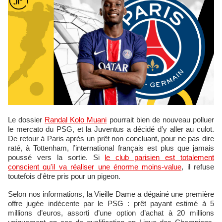
Le dossier
Randal Kolo Muani
pourrait bien de nouveau polluer
le mercato du PSG, et la Juventus a décidé d’y aller au culot.
De retour à Paris après un prêt non concluant, pour ne pas dire
raté, à Tottenham, l’international français est plus que jamais
poussé vers la sortie. Si
le club parisien est totalement
conscient qu'il va réaliser une énorme moins-value
, il refuse
toutefois d'être pris pour un pigeon.
Selon nos informations, la Vieille Dame a dégainé une première
offre jugée indécente par le PSG : prêt payant estimé à 5
millions d’euros, assorti d’une option d’achat à 20 millions