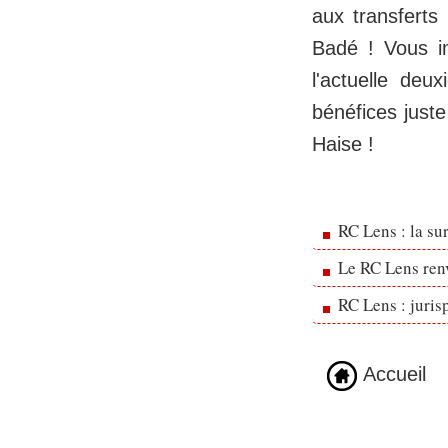
aux transferts
Badé ! Vous i
l'actuelle de
bénéfices just
Haise !
RC Lens : la su
Le RC Lens ren
RC Lens : juris
Accueil