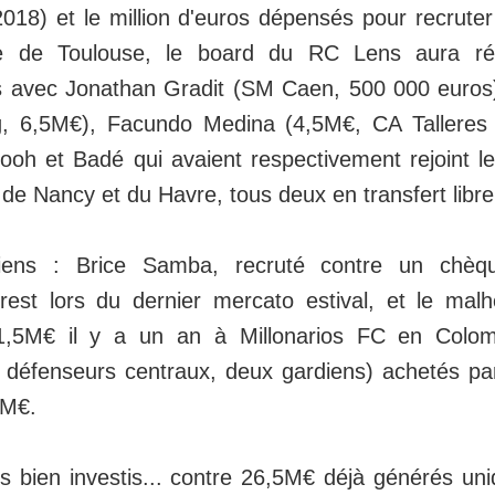
018) et le million d'euros dépensés pour recrute
 de Toulouse, le board du RC Lens aura réal
 avec Jonathan Gradit (SM Caen, 500 000 euros
, 6,5M€), Facundo Medina (4,5M€, CA Talleres 
ooh et Badé qui avaient respectivement rejoint l
e Nancy et du Havre, tous deux en transfert libre
diens : Brice Samba, recruté contre un ch
est lors du dernier mercato estival, et le mal
1,5M€ il y a un an à Millonarios FC en Colom
 défenseurs centraux, deux gardiens) achetés par
9M€.
 bien investis... contre 26,5M€ déjà générés un