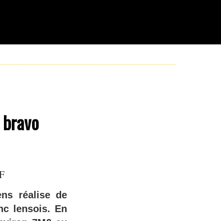
, bravo
JF
ens réalise de
nc lensois. En