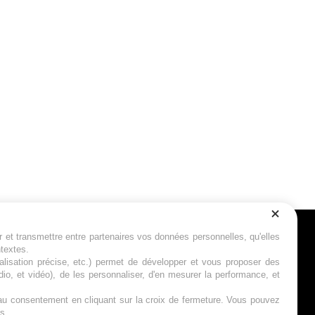
r et transmettre entre partenaires vos données personnelles, qu'elles
Suivez-nous
ntextes.
calisation précise, etc.) permet de développer et vous proposer des
io, et vidéo), de les personnaliser, d'en mesurer la performance, et
s au consentement en cliquant sur la croix de fermeture. Vous pouvez
s.