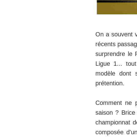
On a souvent v
récents passag
surprendre le 
Ligue 1... to
modèle dont s
prétention.
Comment ne pa
saison ? Brice
championnat de
composée d'un