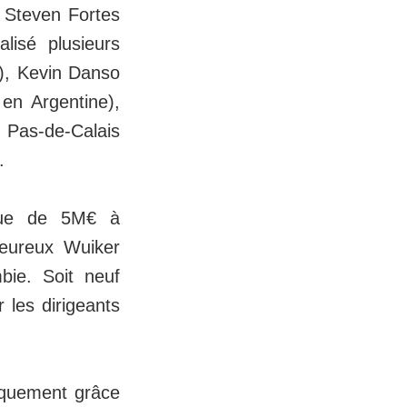
r Steven Fortes
isé plusieurs
), Kevin Danso
en Argentine),
e Pas-de-Calais
.
èque de 5M€ à
heureux Wuiker
bie. Soit neuf
 les dirigeants
iquement grâce