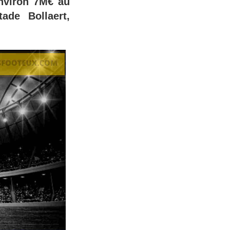
environ 7M€ au
ade Bollaert,