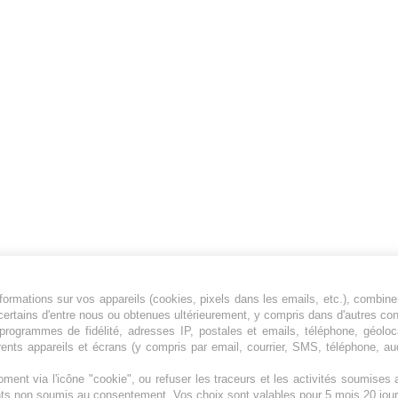
ormations sur vos appareils (cookies, pixels dans les emails, etc.), combine
Jeunesfooteux est un média sportif qui traite
certains d'entre nous ou obtenues ultérieurement, y compris dans d'autres co
principalement de l'actualité de la Ligue 1 et
, programmes de fidélité, adresses IP, postales et emails, téléphone, géolo
rents appareils et écrans (y compris par email, courrier, SMS, téléphone, aud
des grosses actualités de la Ligue 2 et du
football étranger.
ment via l'icône "cookie", ou refuser les traceurs et les activités soumise
Plan du site
|
Syndication
|
Powered by WM
ents non soumis au consentement. Vos choix sont valables pour 5 mois 20 jour