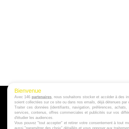
Bienvenue
Avec 146
partenaires
, nous souhaitons stocker et accéder à des inf
A PROPOS
soient collectées sur ce site ou dans nos emails, déjà détenues par 
Traiter ces données (identifiants, navigation, préférences, achats
Qui sommes nous ?
services, contenus, offres commerciales et publicités sur vos diffé
d'étudier les audiences.
Mentions Légales
Vous pouvez "tout accepter" et retirer votre consentement à tout mo
aussi "paramétrer des choix" détaillés et vous opposer aux traitem