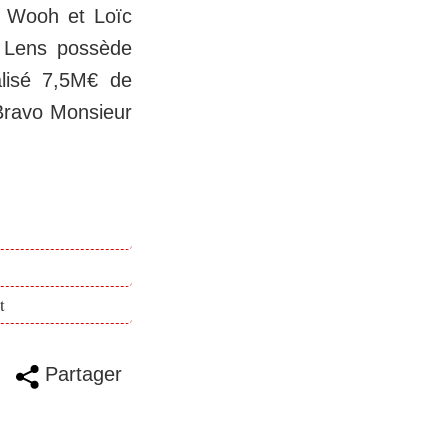
r Wooh et Loïc
C Lens possède
alisé 7,5M€ de
 Bravo Monsieur
t
Partager