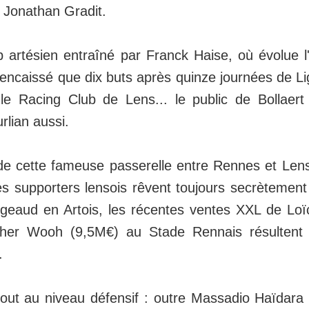
 Jonathan Gradit.
ub artésien entraîné par Franck Haise, où évolue l
encaissé que dix buts après quinze journées de Li
le Racing Club de Lens... le public de Bollaert 
lian aussi.
de cette fameuse passerelle entre Rennes et Len
es supporters lensois rêvent toujours secrètement
geaud en Artois, les récentes ventes XXL de Lo
pher Wooh (9,5M€) au Stade Rennais résultent d
.
out au niveau défensif : outre Massadio Haïdara (