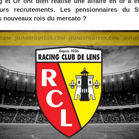
ng et Or ont bien réalisé une affaire en or à 
urs recrutements. Les pensionnaires du St
es nouveaux rois du mercato ?