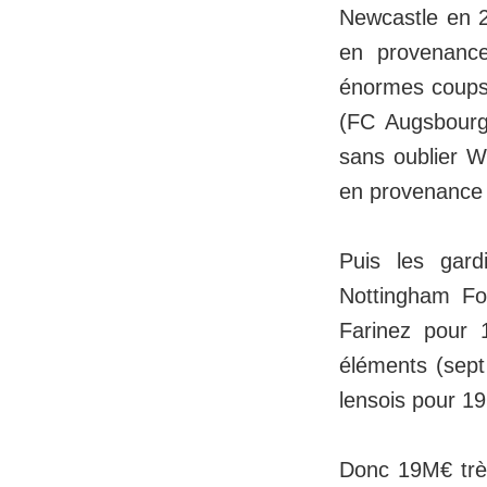
Newcastle en 2
en provenance
énormes coups
(FC Augsbourg
sans oublier W
en provenance d
Puis les gar
Nottingham For
Farinez pour 
éléments (sept
lensois pour 1
Donc 19M€ très