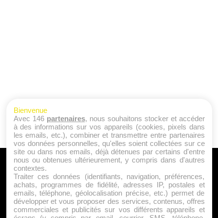
Bienvenue
Avec 146
partenaires
, nous souhaitons stocker et accéder
à des informations sur vos appareils (cookies, pixels dans
les emails, etc.), combiner et transmettre entre partenaires
vos données personnelles, qu'elles soient collectées sur ce
site ou dans nos emails, déjà détenues par certains d'entre
nous ou obtenues ultérieurement, y compris dans d'autres
A PROPOS
contextes.
Traiter ces données (identifiants, navigation, préférences,
Qui sommes nous ?
achats, programmes de fidélité, adresses IP, postales et
emails, téléphone, géolocalisation précise, etc.) permet de
Mentions Légales
développer et vous proposer des services, contenus, offres
Publicité
commerciales et publicités sur vos différents appareils et
écrans (y compris par email, courrier, SMS, téléphone,