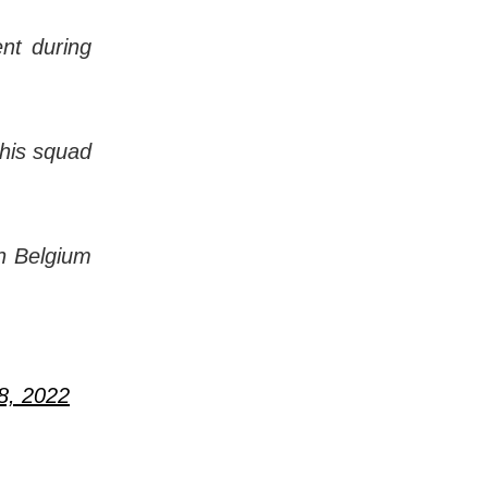
nt during
his squad
in Belgium
8, 2022