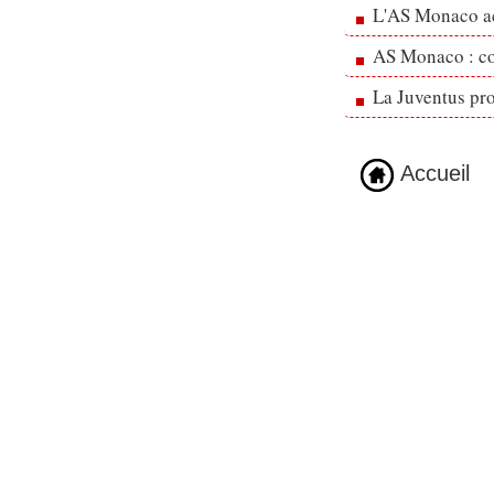
L'AS Monaco ac
AS Monaco : cou
La Juventus pr
Accueil