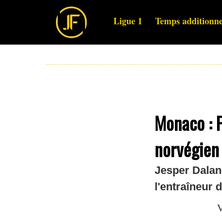
Ligue 1
Temps additionne
Monaco : P
norvégien
Jesper Dalan
l'entraîneur
V