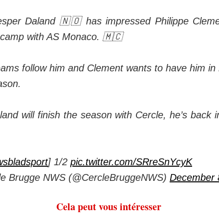
sper Daland 🇳🇴 has impressed Philippe Cleme
g camp with AS Monaco. 🇲🇨
ams follow him and Clement wants to have him in 
ason.
land will finish the season with Cercle, he’s back 
sbladsport
] 1/2
pic.twitter.com/SRreSnYcyK
le Brugge NWS (@CercleBruggeNWS)
December 
Cela peut vous intéresser