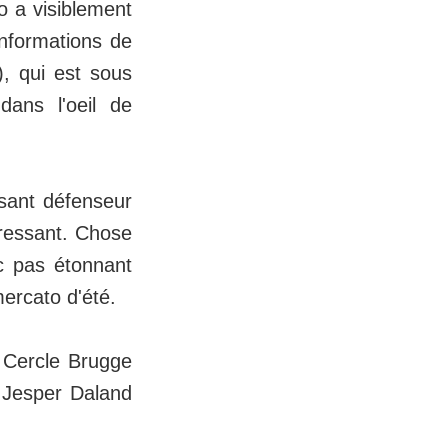
o a visiblement
informations de
, qui est sous
dans l'oeil de
sant défenseur
éressant. Chose
nc pas étonnant
mercato d'été.
e Cercle Brugge
, Jesper Daland