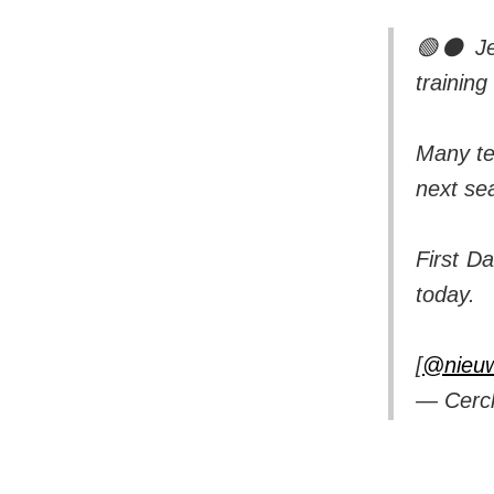
🟢⚫️ Je
trainin
Many te
next se
First Da
today.
[
@nieuw
— Cerc