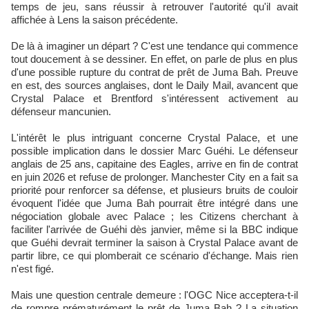
temps de jeu, sans réussir à retrouver l'autorité qu'il avait
affichée à Lens la saison précédente.
De là à imaginer un départ ? C'est une tendance qui commence
tout doucement à se dessiner. En effet, on parle de plus en plus
d'une possible rupture du contrat de prêt de Juma Bah. Preuve
en est, des sources anglaises, dont le Daily Mail, avancent que
Crystal Palace et Brentford s'intéressent activement au
défenseur mancunien.
L'intérêt le plus intriguant concerne Crystal Palace, et une
possible implication dans le dossier Marc Guéhi. Le défenseur
anglais de 25 ans, capitaine des Eagles, arrive en fin de contrat
en juin 2026 et refuse de prolonger. Manchester City en a fait sa
priorité pour renforcer sa défense, et plusieurs bruits de couloir
évoquent l'idée que Juma Bah pourrait être intégré dans une
négociation globale avec Palace ; les Citizens cherchant à
faciliter l'arrivée de Guéhi dès janvier, même si la BBC indique
que Guéhi devrait terminer la saison à Crystal Palace avant de
partir libre, ce qui plomberait ce scénario d'échange. Mais rien
n'est figé.
Mais une question centrale demeure : l'OGC Nice acceptera-t-il
de rompre prématurément le prêt de Juma Bah ? La situation