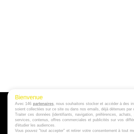
Bienvenue
Avec 146
partenaires
, nous souhaitons stocker et accéder à des inf
A PROPOS
soient collectées sur ce site ou dans nos emails, déjà détenues par 
Traiter ces données (identifiants, navigation, préférences, achats
Qui sommes nous ?
services, contenus, offres commerciales et publicités sur vos diffé
d'étudier les audiences.
Mentions Légales
Vous pouvez "tout accepter" et retirer votre consentement à tout mo