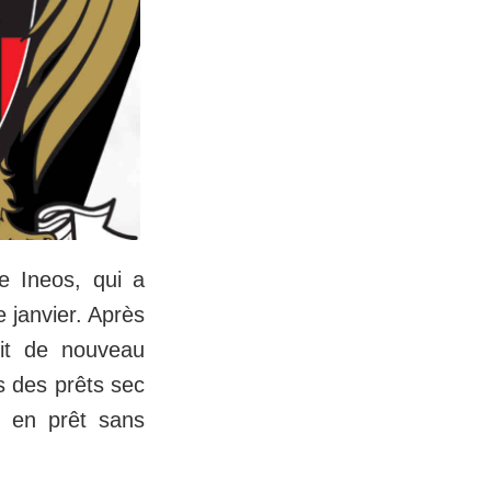
ue Ineos, qui a
 janvier. Après
doit de nouveau
s des prêts sec
é en prêt sans