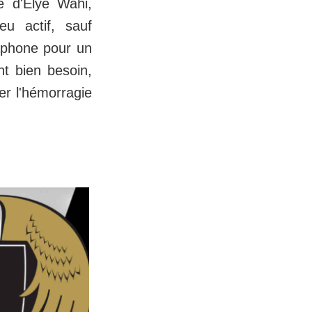
e d'Elye Wahi,
eu actif, sauf
 aphone pour un
nt bien besoin,
er l'hémorragie