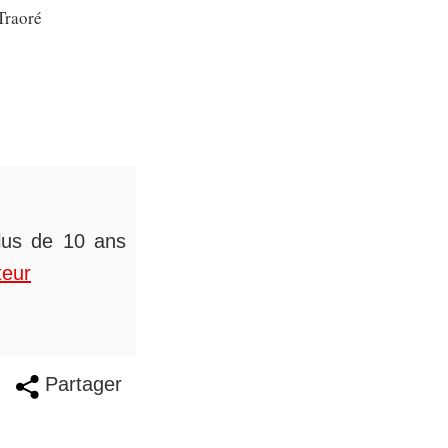
Traoré
plus de 10 ans
teur
Partager