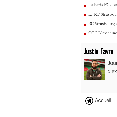
Le Paris FC co
Le RC Strasbou
RC Strasbourg 
OGC Nice : une
Justin Favre
Jou
d'ex
Accueil