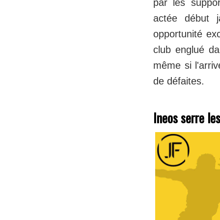
par les suppor
actée début j
opportunité ex
club englué da
même si l'arri
de défaites.
Ineos serre le