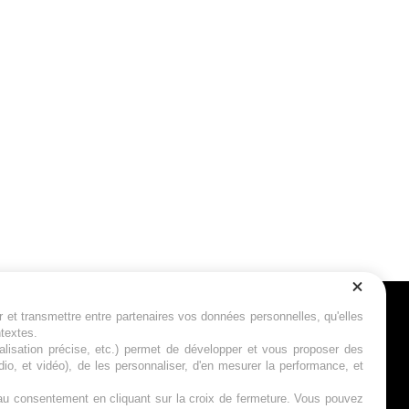
r et transmettre entre partenaires vos données personnelles, qu'elles
Suivez-nous
ntextes.
calisation précise, etc.) permet de développer et vous proposer des
io, et vidéo), de les personnaliser, d'en mesurer la performance, et
s au consentement en cliquant sur la croix de fermeture. Vous pouvez