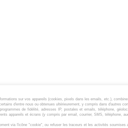
ormations sur vos appareils (cookies, pixels dans les emails, etc.), combine
Jeunesfooteux est un média sportif qui traite
certains d'entre nous ou obtenues ultérieurement, y compris dans d'autres co
principalement de l'actualité de la Ligue 1 et
, programmes de fidélité, adresses IP, postales et emails, téléphone, géolo
rents appareils et écrans (y compris par email, courrier, SMS, téléphone, aud
des grosses actualités de la Ligue 2 et du
football étranger.
ment via l'icône "cookie", ou refuser les traceurs et les activités soumise
Plan du site
|
Syndication
|
Powered by WM