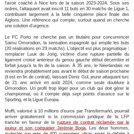
l'avoir coaché à Nice lors de la saison 2023-2024. Sous ses
ordres, l'attaquant avait inscrit 11 buts en 30 matchs de Ligue 1,
contribuant largement à la belle cinquième place finale des
Aiglons. Une référence qui compte, surtout quand on cherche
une solution d'urgence.
Le FC Porto ne cherche pas un titulaire pour concurrencer
Samu Omorodion, la sensation espagnole qui empile les buts
(20 réalisations en 29 matchs). L'objectif est plus pragmatique :
remplacer Luuk de Jong, victime d'une rupture partielle du
ligament croisé antérieur du genou gauche début décembre et
forfait jusqu'à la fin de la saison. À 35 ans, le Néerlandais ne
reviendra probablement pas avant le début de saison prochaine
(il est en fin de contrat), laissant Deniz Gül, jeune attaquant turc
de 21 ans arrivé en août 2024, comme seule doublure à
Omorodion. Un profil trop léger pour un club qui doit gérer le
championnat, où il compte déjà sept points d'avance sur le
Sporting, et la Ligue Europa.
Moffi, valorisé à 10 millions d'euros par Transfermarkt, pourrait
arriver gratuitement si la commission juridique de la LFP
tranche en faveur de la
rupture de contrat réclamée par le
joueur et son coéquipier Jérémie Boga
. Les deux hommes,
molestés par près de 400 supporters ultras après la défaite à