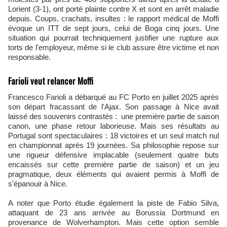
Lorient (3-1), ont porté plainte contre X et sont en arrêt maladie
depuis. Coups, crachats, insultes : le rapport médical de Moffi
évoque un ITT de sept jours, celui de Boga cinq jours. Une
situation qui pourrait techniquement justifier une rupture aux
torts de l'employeur, même si le club assure être victime et non
responsable.
Farioli veut relancer Moffi
Francesco Farioli a débarqué au FC Porto en juillet 2025 après
son départ fracassant de l'Ajax. Son passage à Nice avait
laissé des souvenirs contrastés : une première partie de saison
canon, une phase retour laborieuse. Mais ses résultats au
Portugal sont spectaculaires : 18 victoires et un seul match nul
en championnat après 19 journées. Sa philosophie repose sur
une rigueur défensive implacable (seulement quatre buts
encaissés sur cette première partie de saison) et un jeu
pragmatique, deux éléments qui avaient permis à Moffi de
s'épanouir à Nice.
A noter que Porto étudie également la piste de Fabio Silva,
attaquant de 23 ans arrivée au Borussia Dortmund en
provenance de Wolverhampton. Mais cette option semble