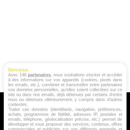
Bienvenue
Avec 146
partenaires
, nous souhaitons stocker et accéder
à des informations sur vos appareils (cookies, pixels dans
les emails, etc.), combiner et transmettre entre partenaires
vos données personnelles, qu'elles soient collectées sur ce
site ou dans nos emails, déjà détenues par certains d'entre
nous ou obtenues ultérieurement, y compris dans d'autres
A PROPOS
contextes.
Traiter ces données (identifiants, navigation, préférences,
Qui sommes nous ?
achats, programmes de fidélité, adresses IP, postales et
emails, téléphone, géolocalisation précise, etc.) permet de
Mentions Légales
développer et vous proposer des services, contenus, offres
Publicité
commerciales et publicités sur vos différents appareils et