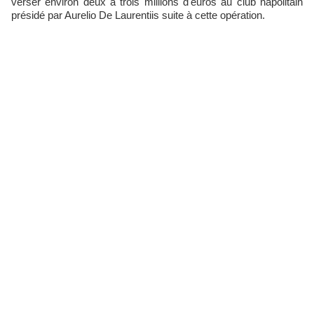
verser environ deux à trois millions d'euros au club napolitain
présidé par Aurelio De Laurentiis suite à cette opération.