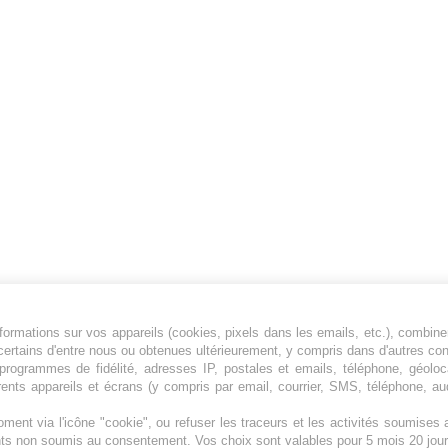
ormations sur vos appareils (cookies, pixels dans les emails, etc.), combine
Jeunesfooteux est un média sportif qui traite
certains d'entre nous ou obtenues ultérieurement, y compris dans d'autres co
principalement de l'actualité de la Ligue 1 et
, programmes de fidélité, adresses IP, postales et emails, téléphone, géolo
rents appareils et écrans (y compris par email, courrier, SMS, téléphone, aud
des grosses actualités de la Ligue 2 et du
football étranger.
ment via l'icône "cookie", ou refuser les traceurs et les activités soumise
Plan du site
|
Syndication
|
Powered by WM
ents non soumis au consentement. Vos choix sont valables pour 5 mois 20 jour