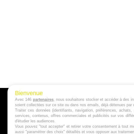
Bienvenue
Avec 146
partenaires
, nous souhaitons stocker et accéder à des inf
A PROPOS
soient collectées sur ce site ou dans nos emails, déjà détenues par 
Traiter ces données (identifiants, navigation, préférences, achats
Qui sommes nous ?
services, contenus, offres commerciales et publicités sur vos diffé
d'étudier les audiences.
Mentions Légales
Vous pouvez "tout accepter" et retirer votre consentement à tout mo
aussi "paramétrer des choix" détaillés et vous opposer aux traitem