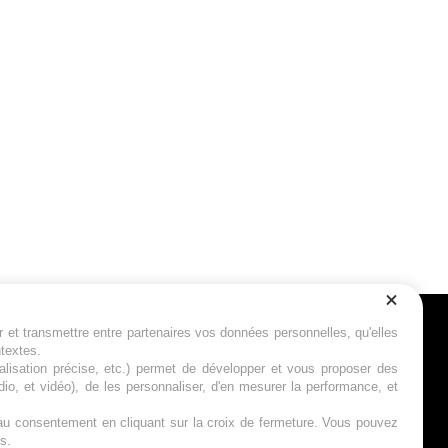
r et transmettre entre partenaires vos données personnelles, qu'elles
Suivez-nous
ntextes.
calisation précise, etc.) permet de développer et vous proposer des
io, et vidéo), de les personnaliser, d'en mesurer la performance, et
s au consentement en cliquant sur la croix de fermeture. Vous pouvez
s.