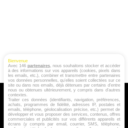
Bienvenue
Avec 146
partenaires
, nous souhaitons stocker et accéder
à des informations sur vos appareils (cookies, pixels dans
les emails, etc.), combiner et transmettre entre partenaires
vos données personnelles, qu'elles soient collectées sur ce
site ou dans nos emails, déjà détenues par certains d'entre
nous ou obtenues ultérieurement, y compris dans d'autres
A PROPOS
contextes.
Traiter ces données (identifiants, navigation, préférences,
Qui sommes nous ?
achats, programmes de fidélité, adresses IP, postales et
emails, téléphone, géolocalisation précise, etc.) permet de
Mentions Légales
développer et vous proposer des services, contenus, offres
Publicité
commerciales et publicités sur vos différents appareils et
écrans (y compris par email, courrier, SMS, téléphone,
Politique de Cookies