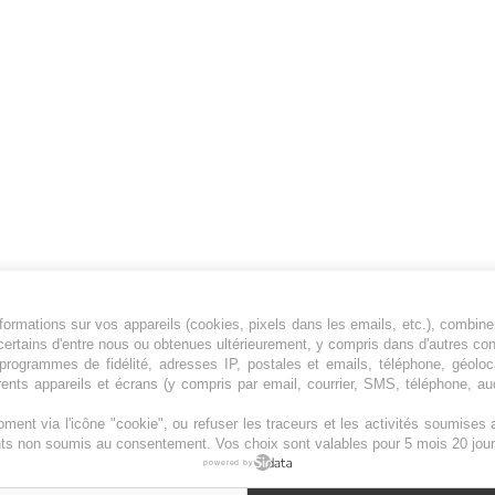
ormations sur vos appareils (cookies, pixels dans les emails, etc.), combine
Jeunesfooteux est un média sportif qui traite
certains d'entre nous ou obtenues ultérieurement, y compris dans d'autres co
principalement de l'actualité de la Ligue 1 et
, programmes de fidélité, adresses IP, postales et emails, téléphone, géolo
rents appareils et écrans (y compris par email, courrier, SMS, téléphone, aud
des grosses actualités de la Ligue 2 et du
football étranger.
ment via l'icône "cookie", ou refuser les traceurs et les activités soumise
Plan du site
|
Syndication
|
Powered by WM
ents non soumis au consentement. Vos choix sont valables pour 5 mois 20 jour
powered by