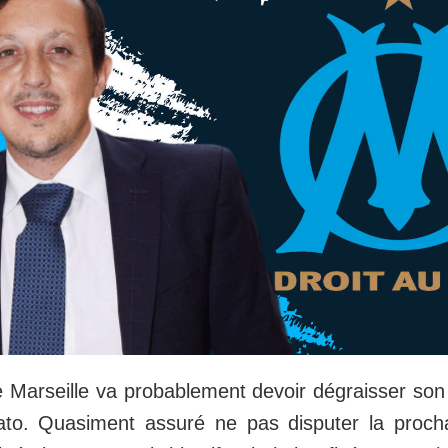
Marseille va probablement devoir dégraisser son e
ato. Quasiment assuré ne pas disputer la proch