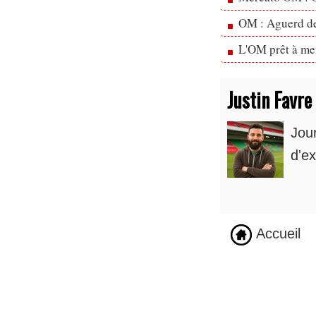
OM : Aguerd de 
L'OM prêt à men
Justin Favre
Jou
d'ex
Accueil