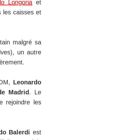
lo Longoria
et
 les caisses et
rtain malgré sa
ives), un autre
ièrement.
l'OM,
Leonardo
 de Madrid
. Le
 rejoindre les
do Balerdi
est