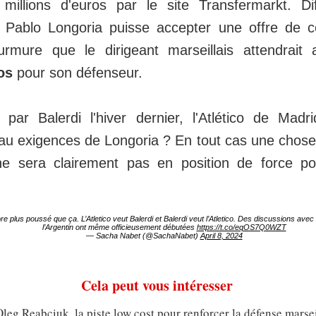
millions d'euros par le site Transfermarkt. Diff
e Pablo Longoria puisse accepter une offre de 
murmure que le dirigeant marseillais attendrai
os
pour son défenseur.
 par Balerdi l'hiver dernier, l'Atlético de Madri
au exigences de Longoria ? En tout cas une chose
e sera clairement pas en position de force p
re plus poussé que ça. L’Atletico veut Balerdi et Balerdi veut l’Atletico. Des discussions avec
l’Argentin ont même officieusement débutées
https://t.co/eqOS7Q0WZT
— Sacha Nabet (@SachaNabet)
April 8, 2024
Cela peut vous intéresser
eg Reabciuk, la piste low cost pour renforcer la défense marsei