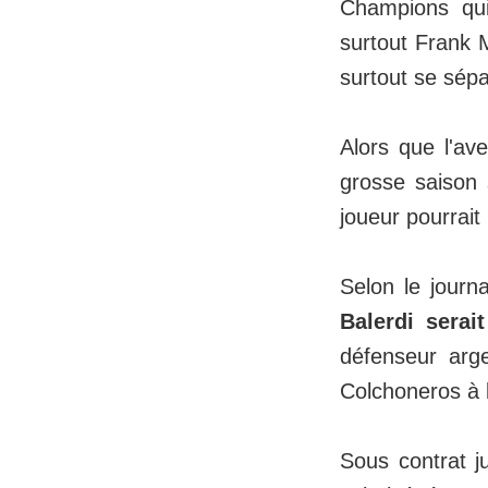
Champions qui 
surtout Frank M
surtout se sépa
Alors que l'av
grosse saison 
joueur pourrait
Selon le journ
Balerdi serai
défenseur arg
Colchoneros à l
Sous contrat j