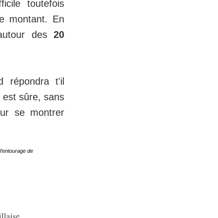
icile toutefois
ce montant. En
t autour des
20
d répondra t'il
 est sûre, sans
our se montrer
 l’entourage de
llaise