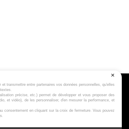
r et transmettre entre partenaires vos données personnelles, qu'elles
Suivez-nous
ntextes.
calisation précise, etc.) permet de développer et vous proposer des
io, et vidéo), de les personnaliser, d'en mesurer la performance, et
s au consentement en cliquant sur la croix de fermeture. Vous pouvez
s.