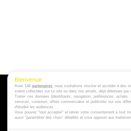
Bienvenue
Avec 146
partenaires
, nous souhaitons stocker et accéder à des inf
A PROPOS
soient collectées sur ce site ou dans nos emails, déjà détenues par 
Traiter ces données (identifiants, navigation, préférences, achats
Qui sommes nous ?
services, contenus, offres commerciales et publicités sur vos diffé
d'étudier les audiences.
Mentions Légales
Vous pouvez "tout accepter" et retirer votre consentement à tout mo
aussi "paramétrer des choix" détaillés et vous opposer aux traitem
Publicité