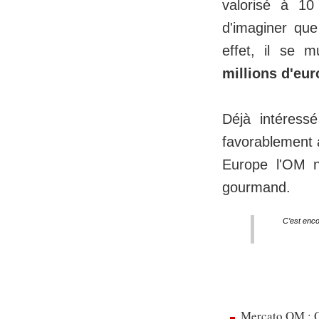
valorisé à 10 
d'imaginer qu
effet, il se 
millions d'eur
Déjà intéressé
favorablement 
Europe l'OM n
gourmand.
C’est enco
Mercato OM : Ol