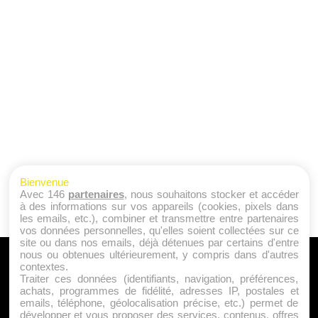
Bienvenue
Avec 146
partenaires
, nous souhaitons stocker et accéder
à des informations sur vos appareils (cookies, pixels dans
les emails, etc.), combiner et transmettre entre partenaires
vos données personnelles, qu'elles soient collectées sur ce
site ou dans nos emails, déjà détenues par certains d'entre
nous ou obtenues ultérieurement, y compris dans d'autres
A PROPOS
contextes.
Traiter ces données (identifiants, navigation, préférences,
Qui sommes nous ?
achats, programmes de fidélité, adresses IP, postales et
emails, téléphone, géolocalisation précise, etc.) permet de
Mentions Légales
développer et vous proposer des services, contenus, offres