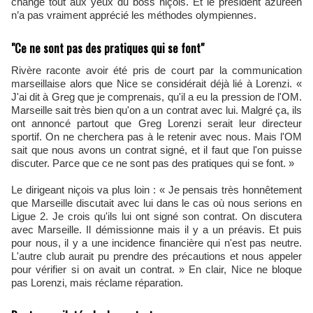
change tout aux yeux du boss niçois. Et le président azuréen
n’a pas vraiment apprécié les méthodes olympiennes.
"Ce ne sont pas des pratiques qui se font"
Rivère raconte avoir été pris de court par la communication
marseillaise alors que Nice se considérait déjà lié à Lorenzi. «
J'ai dit à Greg que je comprenais, qu'il a eu la pression de l'OM.
Marseille sait très bien qu'on a un contrat avec lui. Malgré ça, ils
ont annoncé partout que Greg Lorenzi serait leur directeur
sportif. On ne cherchera pas à le retenir avec nous. Mais l'OM
sait que nous avons un contrat signé, et il faut que l'on puisse
discuter. Parce que ce ne sont pas des pratiques qui se font. »
Le dirigeant niçois va plus loin : « Je pensais très honnêtement
que Marseille discutait avec lui dans le cas où nous serions en
Ligue 2. Je crois qu'ils lui ont signé son contrat. On discutera
avec Marseille. Il démissionne mais il y a un préavis. Et puis
pour nous, il y a une incidence financière qui n'est pas neutre.
L'autre club aurait pu prendre des précautions et nous appeler
pour vérifier si on avait un contrat. » En clair, Nice ne bloque
pas Lorenzi, mais réclame réparation.