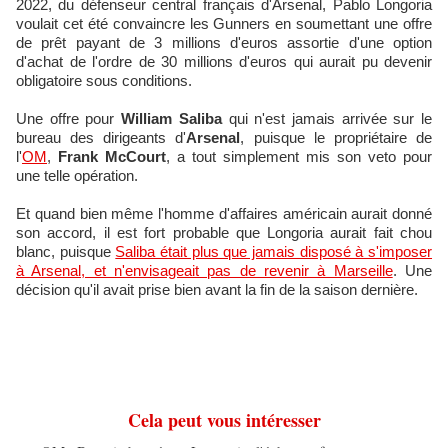
2022, du défenseur central français d'Arsenal, Pablo Longoria
voulait cet été convaincre les Gunners en soumettant une offre
de prêt payant de 3 millions d'euros assortie d'une option
d'achat de l'ordre de 30 millions d'euros qui aurait pu devenir
obligatoire sous conditions.
Une offre pour
William Saliba
qui n'est jamais arrivée sur le
bureau des dirigeants d'
Arsenal
, puisque le propriétaire de
l'
OM
,
Frank McCourt
, a tout simplement mis son veto pour
une telle opération.
Et quand bien même l'homme d'affaires américain aurait donné
son accord, il est fort probable que Longoria aurait fait chou
blanc, puisque
Saliba était plus que jamais disposé à s'imposer
à Arsenal, et n'envisageait pas de revenir à Marseille
. Une
décision qu'il avait prise bien avant la fin de la saison dernière.
Cela peut vous intéresser