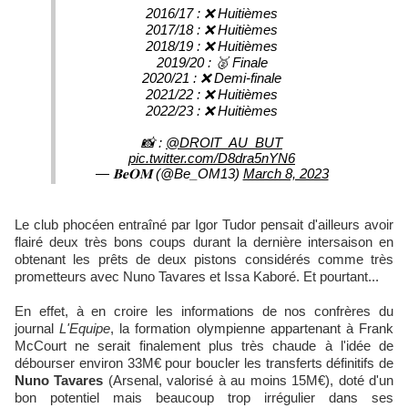
2016/17 : ❌ Huitièmes
2017/18 : ❌ Huitièmes
2018/19 : ❌ Huitièmes
2019/20 : 🥈 Finale
2020/21 : ❌ Demi-finale
2021/22 : ❌ Huitièmes
2022/23 : ❌ Huitièmes
📸 :
@DROlT_AU_BUT
pic.twitter.com/D8dra5nYN6
— 𝐁𝐞𝐎𝐌 (@Be_OM13)
March 8, 2023
Le club phocéen entraîné par Igor Tudor pensait d'ailleurs avoir
flairé deux très bons coups durant la dernière intersaison en
obtenant les prêts de deux pistons considérés comme très
prometteurs avec Nuno Tavares et Issa Kaboré. Et pourtant...
En effet, à en croire les informations de nos confrères du
journal
L'Equipe
, la formation olympienne appartenant à Frank
McCourt ne serait finalement plus très chaude à l'idée de
débourser environ 33M€ pour boucler les transferts définitifs de
Nuno Tavares
(Arsenal, valorisé à au moins 15M€), doté d'un
bon potentiel mais beaucoup trop irrégulier dans ses