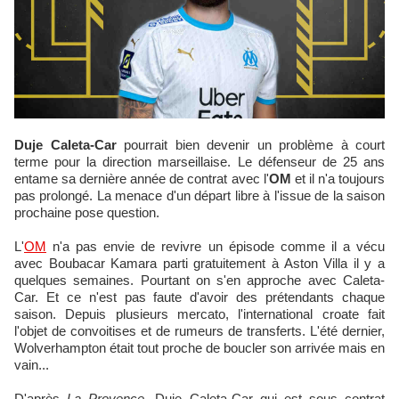
Duje Caleta-Car
pourrait bien devenir un problème à court
terme pour la direction marseillaise. Le défenseur de 25 ans
entame sa dernière année de contrat avec l'
OM
et il n'a toujours
pas prolongé. La menace d'un départ libre à l'issue de la saison
prochaine pose question.
L'
OM
n'a pas envie de revivre un épisode comme il a vécu
avec Boubacar Kamara parti gratuitement à Aston Villa il y a
quelques semaines. Pourtant on s'en approche avec Caleta-
Car. Et ce n'est pas faute d'avoir des prétendants chaque
saison. Depuis plusieurs mercato, l'international croate fait
l'objet de convoitises et de rumeurs de transferts. L'été dernier,
Wolverhampton était tout proche de boucler son arrivée mais en
vain...
D'après
La Provence
, Duje Caleta-Car qui est sous contrat