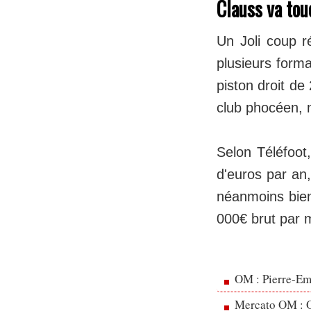
Clauss va tou
Un Joli coup r
plusieurs forma
piston droit de
club phocéen, m
Selon Téléfoot,
d'euros par an,
néanmoins bien
000€ brut par 
OM : Pierre-Emi
Mercato OM : Ol