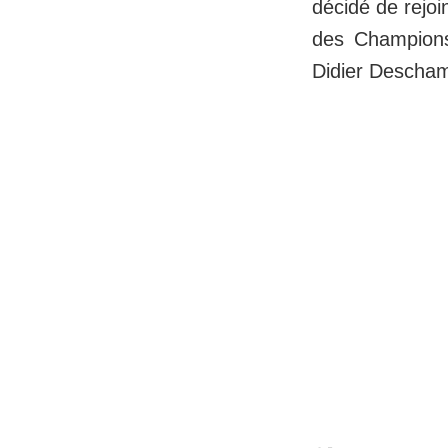
décidé de rejoi
des Champions
Didier Descham