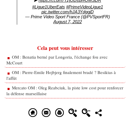
▶️
https://t.co/n7TzjODsbf
#OMSDR
#Ligue1UberEats
#PrimeVideoLigue1
pic.twitter.com/hJA3YdggjD
— Prime Video Sport France (@PVSportFR)
August 7, 2022
Cela peut vous intéresser
OM : Benatia berné par Longoria, l'échange fou avec
McCourt
OM : Pierre-Emile Hojbjerg finalement bradé ? Besiktas à
l'affût
Mercato OM : Oleg Reabciuk, la piste low cost pour renforcer
la défense marseillaise