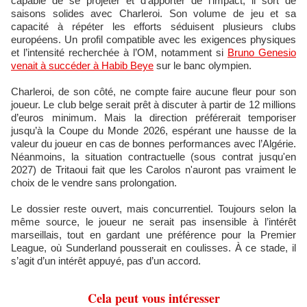
capable de se projeter et d’apporter de l’impact, il sort de
saisons solides avec Charleroi. Son volume de jeu et sa
capacité à répéter les efforts séduisent plusieurs clubs
européens. Un profil compatible avec les exigences physiques
et l’intensité recherchée à l’OM, notamment si
Bruno Genesio
venait à succéder à Habib Beye
sur le banc olympien.
Charleroi, de son côté, ne compte faire aucune fleur pour son
joueur. Le club belge serait prêt à discuter à partir de 12 millions
d’euros minimum. Mais la direction préférerait temporiser
jusqu’à la Coupe du Monde 2026, espérant une hausse de la
valeur du joueur en cas de bonnes performances avec l’Algérie.
Néanmoins, la situation contractuelle (sous contrat jusqu'en
2027) de Tritaoui fait que les Carolos n'auront pas vraiment le
choix de le vendre sans prolongation.
Le dossier reste ouvert, mais concurrentiel. Toujours selon la
même source, le joueur ne serait pas insensible à l’intérêt
marseillais, tout en gardant une préférence pour la Premier
League, où Sunderland pousserait en coulisses. À ce stade, il
s’agit d’un intérêt appuyé, pas d’un accord.
Cela peut vous intéresser