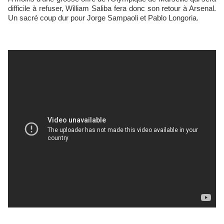
difficile à refuser, William Saliba fera donc son retour à Arsenal.
Un sacré coup dur pour Jorge Sampaoli et Pablo Longoria.