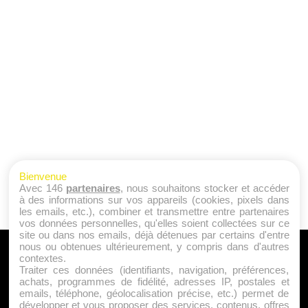
Bienvenue
Avec 146
partenaires
, nous souhaitons stocker et accéder
à des informations sur vos appareils (cookies, pixels dans
les emails, etc.), combiner et transmettre entre partenaires
vos données personnelles, qu'elles soient collectées sur ce
site ou dans nos emails, déjà détenues par certains d'entre
nous ou obtenues ultérieurement, y compris dans d'autres
A PROPOS
contextes.
Traiter ces données (identifiants, navigation, préférences,
Qui sommes nous ?
achats, programmes de fidélité, adresses IP, postales et
emails, téléphone, géolocalisation précise, etc.) permet de
Mentions Légales
développer et vous proposer des services, contenus, offres