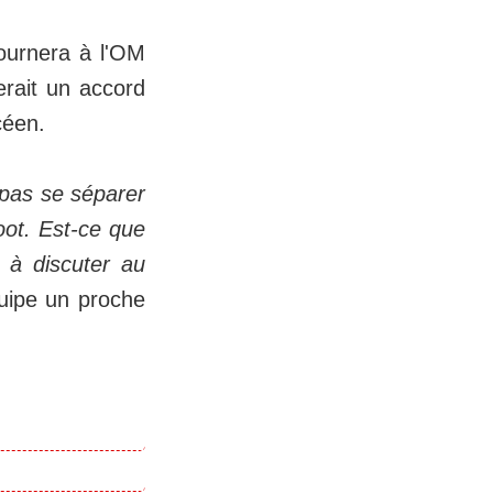
tournera à l'OM
erait un accord
océen.
e pas se séparer
oot. Est-ce que
a à discuter au
quipe un proche