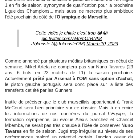
1 en fin de saison, synonyme de qualification pour la prochaine
Ligue des Champions... mais aussi de mercato plus ambitieux
l'été prochain du côté de l'
Olympique de Marseille
.
Cette vidéo je chiale c’est trop 😭😭
pic.twitter.com/7MbmOh4Nk8
— Jօkeriste (@JokeristeOM)
March 10, 2023
Comme annoncé par plusieurs médias britanniques en début de
semaine, Mikel Arteta ne comptera pas sur Nuno Tavares (23
ans, 6 buts en 22 matchs de L1) la saison prochaine.
Actuellement
prêté par Arsenal à l'OM sans option d'achat
,
le piston gauche portugais sera donc placé sur la liste des
transferts cet été par les Gunners.
Inutile de préciser que le club marseillais appartenant à Frank
McCourt sera bien prioritaire sur ce dossier. Mais à en croire
les informations de nos confrères du journal
L'Equipe
, la
formation olympienne, où évolue Alexis Sanchez et Chancel
Mbemba, ne serait pas très chaude à l'idée de conserver
Nuno
Tavares
en fin de saison. Jugé trop irrégulier au niveau de ses
performances malgré un potentiel certain, l'ancien joueur du