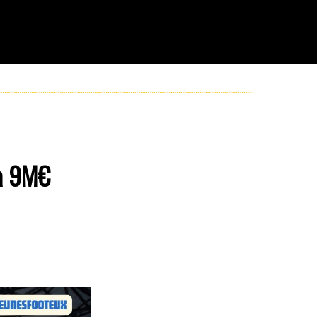
 à 9M€