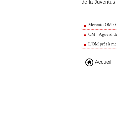
de la Juventus 
Mercato OM : Ol
OM : Aguerd de 
L'OM prêt à men
Accueil