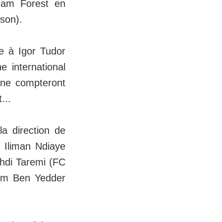
gham Forest en
son).
e à Igor Tudor
e international
a ne compteront
...
la direction de
s Iliman Ndiaye
ehdi Taremi (FC
sam Ben Yedder