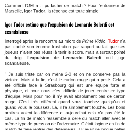
Comment l'OM a t'il pu lâcher ce match ? Pour l'entraîneur de
Marseille,
Igor Tudor
, la réponse est toute simple.
Igor Tudor estime que l'expulsion de Leonardo Balerdi est
scandaleuse
Interrogé après la rencontre au micro de
Prime Vidéo
,
Tudor
n'a
pas caché son énorme frustration par rapport au fait que ses
joueurs n'aient pas réussi à tenir le score, mais a surtout pointé
du doigt
l'expulsion de Leonardo Balerdi
qu'il juge
scandaleuse.
" Je suis triste car on mène 2-0 et on ne conserve pas la
victoire. Mais à la fin, c’est le carton rouge qui a pesé. Cela a
été difficile face à Strasbourg qui est une équipe forte et
physique, et pour nous c’est difficile de jouer contre ce type
d’équipe. Mais pour moi il n’y avait absolument pas de carton
rouge. C’est très différent quand vous touchez quelqu’un et
quand vous le poussez. Là, il l’a simplement touché. Les bons
arbitres voient la différence et aujourd’hui cela n’a pas été le
cas. La fin de match ressemble à celle du match aller avec le
même type de pression de l’adversaire. C’était logique en fin de
match de faire rentrer des défenseurs, il y avait de longue balles