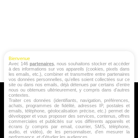
Bienvenue
Avec 146
partenaires
, nous souhaitons stocker et accéder
à des informations sur vos appareils (cookies, pixels dans
les emails, etc.), combiner et transmettre entre partenaires
vos données personnelles, qu'elles soient collectées sur ce
site ou dans nos emails, déjà détenues par certains d'entre
nous ou obtenues ultérieurement, y compris dans d'autres
A PROPOS
contextes.
Traiter ces données (identifiants, navigation, préférences,
Qui sommes nous ?
achats, programmes de fidélité, adresses IP, postales et
emails, téléphone, géolocalisation précise, etc.) permet de
Mentions Légales
développer et vous proposer des services, contenus, offres
Publicité
commerciales et publicités sur vos différents appareils et
écrans (y compris par email, courrier, SMS, téléphone,
Politique de Cookies
audio, et vidéo), de les personnaliser, d'en mesurer la
Contact
performance, et d'étudier les audiences.