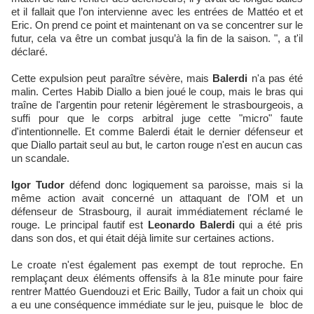
et il fallait que l’on intervienne avec les entrées de Mattéo et et
Eric. On prend ce point et maintenant on va se concentrer sur le
futur, cela va être un combat jusqu’à la fin de la saison. ", a t'il
déclaré.
Cette expulsion peut paraître sévère, mais
Balerdi
n'a pas été
malin. Certes Habib Diallo a bien joué le coup, mais le bras qui
traîne de l'argentin pour retenir légèrement le strasbourgeois, a
suffi pour que le corps arbitral juge cette "micro" faute
d'intentionnelle. Et comme Balerdi était le dernier défenseur et
que Diallo partait seul au but, le carton rouge n'est en aucun cas
un scandale.
Igor Tudor
défend donc logiquement sa paroisse, mais si la
même action avait concerné un attaquant de l'OM et un
défenseur de Strasbourg, il aurait immédiatement réclamé le
rouge. Le principal fautif est
Leonardo Balerdi
qui a été pris
dans son dos, et qui était déjà limite sur certaines actions.
Le croate n'est également pas exempt de tout reproche. En
remplaçant deux éléments offensifs à la 81e minute pour faire
rentrer Mattéo Guendouzi et Eric Bailly, Tudor a fait un choix qui
a eu une conséquence immédiate sur le jeu, puisque le bloc de