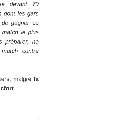
née devant 70
n dont les gars
t de gagner ce
 match le plus
s préparer, ne
 match contre
rters, malgré
la
cfort
.