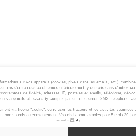
ormations sur vos appareils (cookies, pixels dans les emails, etc.), combine
Jeunesfooteux est un média sportif qui traite
certains d'entre nous ou obtenues ultérieurement, y compris dans d'autres co
principalement de l'actualité de la Ligue 1 et
, programmes de fidélité, adresses IP, postales et emails, téléphone, géolo
rents appareils et écrans (y compris par email, courrier, SMS, téléphone, aud
des grosses actualités de la Ligue 2 et du
football étranger.
ment via l'icône "cookie", ou refuser les traceurs et les activités soumise
Plan du site
|
Syndication
|
Powered by WM
ents non soumis au consentement. Vos choix sont valables pour 5 mois 20 jour
powered by