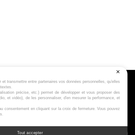
r et transmettre entre partenaires vos données personnelles, qu'elles
Suivez-nous
ntextes.
calisation précise, etc.) permet de développer et vous proposer des
io, et vidéo), de les personnaliser, d'en mesurer la performance, et
s au consentement en cliquant sur la croix de fermeture. Vous pouvez
s.
Tout accepter