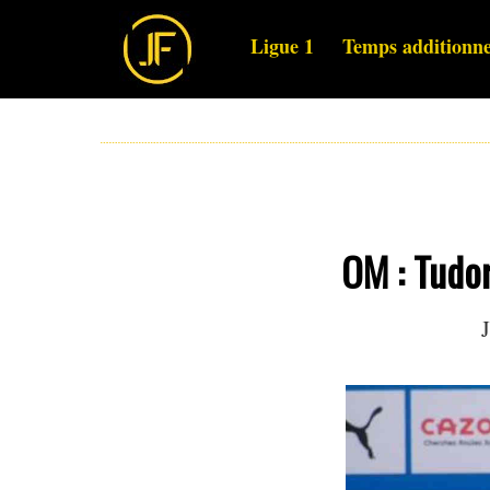
Ligue 1
Temps additionne
OM : Tudor
J