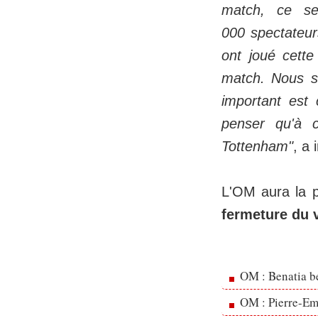
match, ce s
000 spectateur
ont joué cett
match. Nous so
important est
penser qu'à 
Tottenham"
, a 
L'OM aura la p
fermeture du 
OM : Benatia b
OM : Pierre-Emi