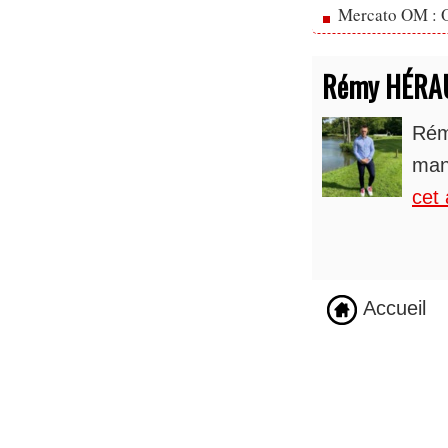
Mercato OM : Ol
Rémy HÉRA
Rém
man
cet 
Accueil