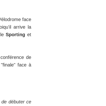
 Vélodrome face
qu'il arrive la
 le
Sporting
et
 conférence de
"finale" face à
t de débuter ce