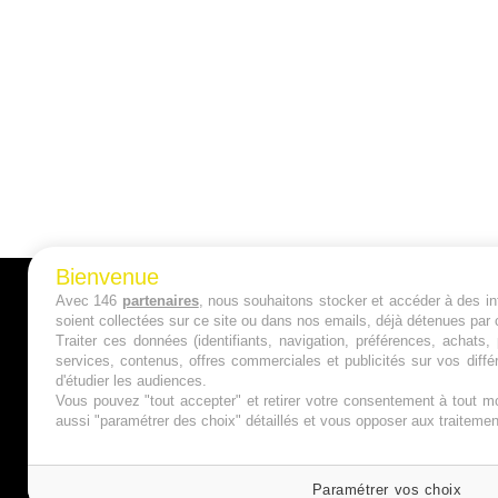
Bienvenue
Avec 146
partenaires
, nous souhaitons stocker et accéder à des inf
A PROPOS
soient collectées sur ce site ou dans nos emails, déjà détenues par 
Traiter ces données (identifiants, navigation, préférences, achats
Qui sommes nous ?
services, contenus, offres commerciales et publicités sur vos diffé
d'étudier les audiences.
Mentions Légales
Vous pouvez "tout accepter" et retirer votre consentement à tout mo
aussi "paramétrer des choix" détaillés et vous opposer aux traitem
Publicité
Politique de Cookies
Paramétrer vos choix