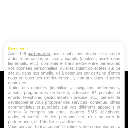
Bienvenue
Avec 146
partenaires
, nous souhaitons stocker et accéder
à des informations sur vos appareils (cookies, pixels dans
les emails, etc.), combiner et transmettre entre partenaires
vos données personnelles, qu'elles soient collectées sur ce
site ou dans nos emails, déjà détenues par certains d'entre
nous ou obtenues ultérieurement, y compris dans d'autres
A PROPOS
contextes.
Traiter ces données (identifiants, navigation, préférences,
Qui sommes nous ?
achats, programmes de fidélité, adresses IP, postales et
emails, téléphone, géolocalisation précise, etc.) permet de
Mentions Légales
développer et vous proposer des services, contenus, offres
Publicité
commerciales et publicités sur vos différents appareils et
écrans (y compris par email, courrier, SMS, téléphone,
Politique de Cookies
audio, et vidéo), de les personnaliser, d'en mesurer la
Contact
performance, et d'étudier les audiences.
Vous pouvez "tout accepter" et retirer votre consentement à