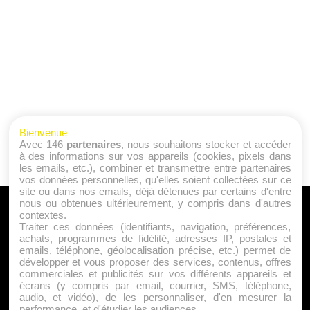
Bienvenue
Avec 146
partenaires
, nous souhaitons stocker et accéder
à des informations sur vos appareils (cookies, pixels dans
les emails, etc.), combiner et transmettre entre partenaires
vos données personnelles, qu'elles soient collectées sur ce
site ou dans nos emails, déjà détenues par certains d'entre
nous ou obtenues ultérieurement, y compris dans d'autres
A PROPOS
contextes.
Traiter ces données (identifiants, navigation, préférences,
Qui sommes nous ?
achats, programmes de fidélité, adresses IP, postales et
emails, téléphone, géolocalisation précise, etc.) permet de
Mentions Légales
développer et vous proposer des services, contenus, offres
Publicité
commerciales et publicités sur vos différents appareils et
écrans (y compris par email, courrier, SMS, téléphone,
Politique de Cookies
audio, et vidéo), de les personnaliser, d'en mesurer la
Contact
performance, et d'étudier les audiences.