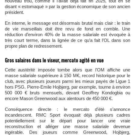
nouveau trou, comme il l’avait déjà fait fin 2025, tout en se
disant « estomaqué » par la gestion économique de son ancien
président.
En interne, le message est désormais brutal mais clair : le train
de vie marseillais doit être revu de fond en comble. Une
réduction d’environ 40% de la masse salariale est évoquée à
très court terme, dans la lignée de ce qu’a fait l’OL dans son
propre plan de redressement.
Gros salaires dans le viseur, mercato agité en vue
Cette austérité imposée tombe alors que l’OM affiche une
masse salariale supérieure à 150 M€, record historique pour le
club, avec plusieurs joueurs parmi les mieux payés de Ligue 1
hors PSG. Pierre-Emile Hojbjerg, par exemple, tourne à environ
500 000 € bruts mensuels, devant Geoffrey Kondogbia ou
encore Mason Greenwood aux alentours de 450 000 €.
Conséquence directe : le mercato d'été s’annonce
incandescent. RMC Sport évoquait déjà plusieurs cadres
potentiellement sur le départ pour lancer une vraie
reconstruction et alléger une masse salariale devenue
ingérable. Des joueurs comme Greenwood, Hojbjerg,