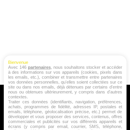
Bienvenue
Avec 146
partenaires
, nous souhaitons stocker et accéder
à des informations sur vos appareils (cookies, pixels dans
les emails, etc.), combiner et transmettre entre partenaires
vos données personnelles, qu'elles soient collectées sur ce
site ou dans nos emails, déjà détenues par certains d'entre
nous ou obtenues ultérieurement, y compris dans d'autres
A PROPOS
contextes.
Traiter ces données (identifiants, navigation, préférences,
Qui sommes nous ?
achats, programmes de fidélité, adresses IP, postales et
emails, téléphone, géolocalisation précise, etc.) permet de
Mentions Légales
développer et vous proposer des services, contenus, offres
Publicité
commerciales et publicités sur vos différents appareils et
écrans (y compris par email, courrier, SMS, téléphone,
Politique de Cookies