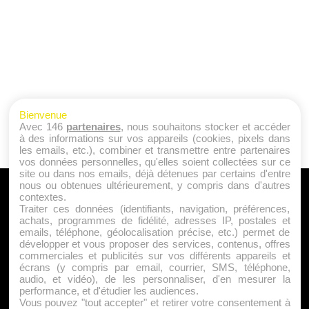
Bienvenue
Avec 146
partenaires
, nous souhaitons stocker et accéder
à des informations sur vos appareils (cookies, pixels dans
les emails, etc.), combiner et transmettre entre partenaires
vos données personnelles, qu'elles soient collectées sur ce
site ou dans nos emails, déjà détenues par certains d'entre
nous ou obtenues ultérieurement, y compris dans d'autres
A PROPOS
contextes.
Traiter ces données (identifiants, navigation, préférences,
Qui sommes nous ?
achats, programmes de fidélité, adresses IP, postales et
emails, téléphone, géolocalisation précise, etc.) permet de
Mentions Légales
développer et vous proposer des services, contenus, offres
Publicité
commerciales et publicités sur vos différents appareils et
écrans (y compris par email, courrier, SMS, téléphone,
Politique de Cookies
audio, et vidéo), de les personnaliser, d'en mesurer la
Contact
performance, et d'étudier les audiences.
Vous pouvez "tout accepter" et retirer votre consentement à