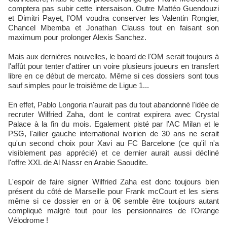
comptera pas subir cette intersaison. Outre Mattéo Guendouzi
et Dimitri Payet, l'OM voudra conserver les Valentin Rongier,
Chancel Mbemba et Jonathan Clauss tout en faisant son
maximum pour prolonger Alexis Sanchez.
Mais aux dernières nouvelles, le board de l'OM serait toujours à
l'affût pour tenter d'attirer un voire plusieurs joueurs en transfert
libre en ce début de mercato. Même si ces dossiers sont tous
sauf simples pour le troisième de Ligue 1...
En effet, Pablo Longoria n'aurait pas du tout abandonné l'idée de
recruter Wilfried Zaha, dont le contrat expirera avec Crystal
Palace à la fin du mois. Egalement pisté par l'AC Milan et le
PSG, l'ailier gauche international ivoirien de 30 ans ne serait
qu'un second choix pour Xavi au FC Barcelone (ce qu'il n'a
visiblement pas apprécié) et ce dernier aurait aussi décliné
l'offre XXL de Al Nassr en Arabie Saoudite.
L'espoir de faire signer Wilfried Zaha est donc toujours bien
présent du côté de Marseille pour Frank mcCourt et les siens
même si ce dossier en or à 0€ semble être toujours autant
compliqué malgré tout pour les pensionnaires de l'Orange
Vélodrome !