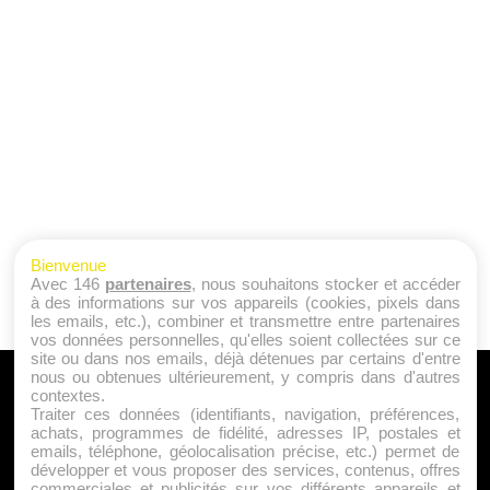
Bienvenue
Avec 146
partenaires
, nous souhaitons stocker et accéder
à des informations sur vos appareils (cookies, pixels dans
les emails, etc.), combiner et transmettre entre partenaires
vos données personnelles, qu'elles soient collectées sur ce
site ou dans nos emails, déjà détenues par certains d'entre
nous ou obtenues ultérieurement, y compris dans d'autres
A PROPOS
contextes.
Traiter ces données (identifiants, navigation, préférences,
Qui sommes nous ?
achats, programmes de fidélité, adresses IP, postales et
emails, téléphone, géolocalisation précise, etc.) permet de
Mentions Légales
développer et vous proposer des services, contenus, offres
Publicité
commerciales et publicités sur vos différents appareils et