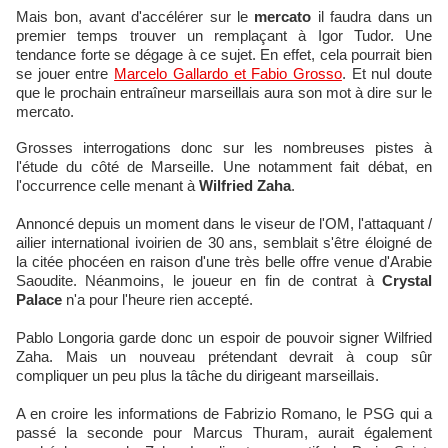
Mais bon, avant d'accélérer sur le
mercato
il faudra dans un
premier temps trouver un remplaçant à Igor Tudor. Une
tendance forte se dégage à ce sujet. En effet, cela pourrait bien
se jouer entre
Marcelo Gallardo et Fabio Grosso
. Et nul doute
que le prochain entraîneur marseillais aura son mot à dire sur le
mercato.
Grosses interrogations donc sur les nombreuses pistes à
l'étude du côté de Marseille. Une notamment fait débat, en
l'occurrence celle menant à
Wilfried Zaha
.
Annoncé depuis un moment dans le viseur de l'OM, l'attaquant /
ailier international ivoirien de 30 ans, semblait s'être éloigné de
la citée phocéen en raison d'une très belle offre venue d'Arabie
Saoudite. Néanmoins, le joueur en fin de contrat à
Crystal
Palace
n'a pour l'heure rien accepté.
Pablo Longoria garde donc un espoir de pouvoir signer Wilfried
Zaha. Mais un nouveau prétendant devrait à coup sûr
compliquer un peu plus la tâche du dirigeant marseillais.
A en croire les informations de Fabrizio Romano, le PSG qui a
passé la seconde pour Marcus Thuram, aurait également