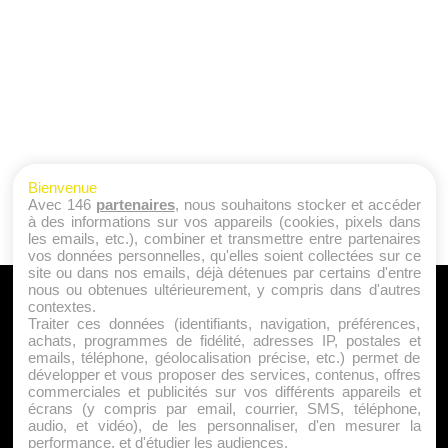
Bienvenue
Avec 146
partenaires
, nous souhaitons stocker et accéder
à des informations sur vos appareils (cookies, pixels dans
les emails, etc.), combiner et transmettre entre partenaires
vos données personnelles, qu'elles soient collectées sur ce
site ou dans nos emails, déjà détenues par certains d'entre
nous ou obtenues ultérieurement, y compris dans d'autres
A PROPOS
contextes.
Traiter ces données (identifiants, navigation, préférences,
Qui sommes nous ?
achats, programmes de fidélité, adresses IP, postales et
emails, téléphone, géolocalisation précise, etc.) permet de
Mentions Légales
développer et vous proposer des services, contenus, offres
Publicité
commerciales et publicités sur vos différents appareils et
écrans (y compris par email, courrier, SMS, téléphone,
Politique de Cookies
audio, et vidéo), de les personnaliser, d'en mesurer la
Contact
performance, et d'étudier les audiences.