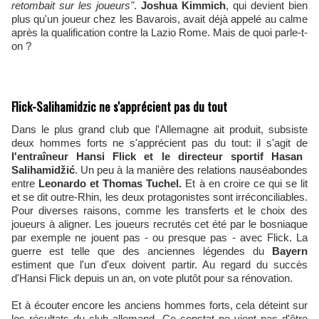
retombait sur les joueurs"
.
Joshua Kimmich
, qui devient bien
plus qu'un joueur chez les Bavarois, avait déjà appelé au calme
après la qualification contre la Lazio Rome. Mais de quoi parle-t-
on ?
Flick-Salihamidzic ne s'apprécient pas du tout
Dans le plus grand club que l'Allemagne ait produit, subsiste
deux hommes forts ne s'apprécient pas du tout: il s'agit de
l'entraîneur Hansi Flick et le directeur sportif
Hasan
Salihamidžić
. Un peu à la manière des relations nauséabondes
entre
Leonardo et Thomas Tuchel.
Et à en croire ce qui se lit
et se dit outre-Rhin, les deux protagonistes sont irréconciliables.
Pour diverses raisons, comme les transferts et le choix des
joueurs à aligner. Les joueurs recrutés cet été par le bosniaque
par exemple ne jouent pas - ou presque pas - avec Flick. La
guerre est telle que des anciennes légendes du
Bayern
estiment que l'un d'eux doivent partir. Au regard du succès
d'Hansi Flick depuis un an, on vote plutôt pour sa rénovation.
Et à écouter encore les anciens hommes forts, cela déteint sur
les résultats du club allemand. Ce constat ne vient pas d'être