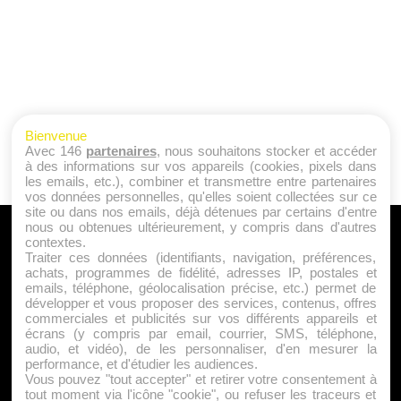
Bienvenue
Avec 146
partenaires
, nous souhaitons stocker et accéder
à des informations sur vos appareils (cookies, pixels dans
les emails, etc.), combiner et transmettre entre partenaires
vos données personnelles, qu'elles soient collectées sur ce
site ou dans nos emails, déjà détenues par certains d'entre
nous ou obtenues ultérieurement, y compris dans d'autres
A PROPOS
contextes.
Traiter ces données (identifiants, navigation, préférences,
Qui sommes nous ?
achats, programmes de fidélité, adresses IP, postales et
emails, téléphone, géolocalisation précise, etc.) permet de
Mentions Légales
développer et vous proposer des services, contenus, offres
Publicité
commerciales et publicités sur vos différents appareils et
écrans (y compris par email, courrier, SMS, téléphone,
Politique de Cookies
audio, et vidéo), de les personnaliser, d'en mesurer la
Contact
performance, et d'étudier les audiences.
Vous pouvez "tout accepter" et retirer votre consentement à
tout moment via l'icône "cookie", ou refuser les traceurs et