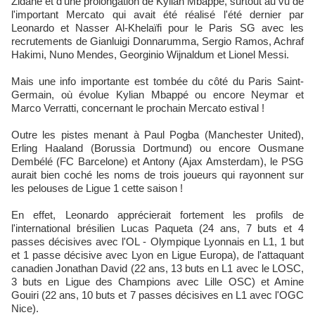
Zidane et d'une prolongation de Kylian Mbappé, surtout au vu de
l'important Mercato qui avait été réalisé l'été dernier par
Leonardo et Nasser Al-Khelaïfi pour le Paris SG avec les
recrutements de Gianluigi Donnarumma, Sergio Ramos, Achraf
Hakimi, Nuno Mendes, Georginio Wijnaldum et Lionel Messi.
Mais une info importante est tombée du côté du Paris Saint-
Germain, où évolue Kylian Mbappé ou encore Neymar et
Marco Verratti, concernant le prochain Mercato estival !
Outre les pistes menant à Paul Pogba (Manchester United),
Erling Haaland (Borussia Dortmund) ou encore Ousmane
Dembélé (FC Barcelone) et Antony (Ajax Amsterdam), le PSG
aurait bien coché les noms de trois joueurs qui rayonnent sur
les pelouses de Ligue 1 cette saison !
En effet, Leonardo apprécierait fortement les profils de
l'international brésilien Lucas Paqueta (24 ans, 7 buts et 4
passes décisives avec l'OL - Olympique Lyonnais en L1, 1 but
et 1 passe décisive avec Lyon en Ligue Europa), de l'attaquant
canadien Jonathan David (22 ans, 13 buts en L1 avec le LOSC,
3 buts en Ligue des Champions avec Lille OSC) et Amine
Gouiri (22 ans, 10 buts et 7 passes décisives en L1 avec l'OGC
Nice).