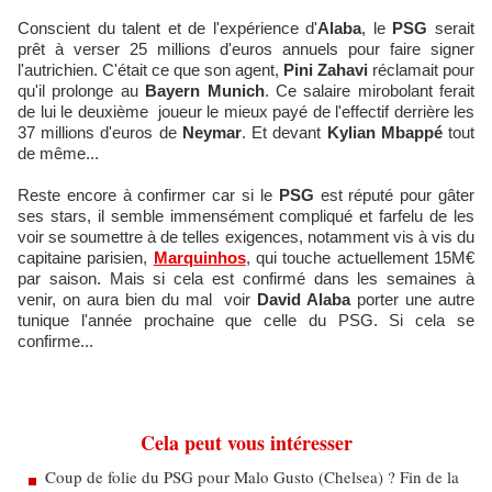
Conscient du talent et de l'expérience d'
Alaba
, le
PSG
serait
prêt à verser 25 millions d'euros annuels pour faire signer
l'autrichien. C'était ce que son agent,
Pini Zahavi
réclamait pour
qu'il prolonge au
Bayern Munich
. Ce salaire mirobolant ferait
de lui le deuxième joueur le mieux payé de l'effectif derrière les
37 millions d'euros de
Neymar
. Et devant
Kylian Mbappé
tout
de même...
Reste encore à confirmer car si le
PSG
est réputé pour gâter
ses stars, il semble immensément compliqué et farfelu de les
voir se soumettre à de telles exigences, notamment vis à vis du
capitaine parisien,
Marquinhos
, qui touche actuellement 15M€
par saison. Mais si cela est confirmé dans les semaines à
venir, on aura bien du mal voir
David Alaba
porter une autre
tunique l'année prochaine que celle du PSG. Si cela se
confirme...
Cela peut vous intéresser
Coup de folie du PSG pour Malo Gusto (Chelsea) ? Fin de la