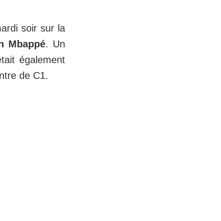
rdi soir sur la
an Mbappé
. Un
était également
ntre de C1.