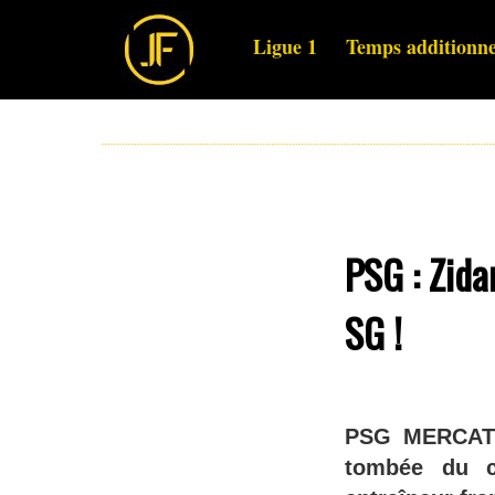
Ligue 1
Temps additionne
PSG : Zida
SG !
PSG MERCATO 
tombée du c