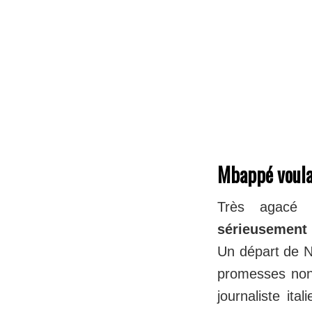
Mbappé voulai
Très agacé 
sérieusement 
Un départ de N
promesses non 
journaliste it