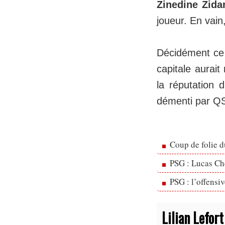
Zinedine Zida
joueur. En vain,
Décidément ce f
capitale aurai
la réputation 
démenti par QSI
Coup de folie d
PSG : Lucas Che
PSG : l’offensi
Lilian Lefort