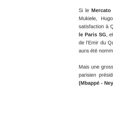
Si le
Mercato
Mukiele, Hugo
satisfaction à
le Paris SG
, e
de l'Emir du Q
aura été nommé
Mais une gros
parisien prés
(Mbappé - Ney