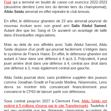
Foot
qui a terminé en boulet de canon cet exercice 2022-2023
(deuxième derrière Lens lors du dernier tiers du championnat),
Alidu Seidu
aimerait en effet rejoindre le club lensois.
En effet, le défenseur ghanéen de 23 ans aimerait pourvoir de
nouveau évoluer avec son grand ami
Salis Abdul Samed
.
Autant dire que les Sang et Or auraient un avantage de taille
dans d'éventuelles négociations.
Mais au delà de ses affinités avec Salis Abdul Samed, Alidu
Seidu dispose d'un profil qui pourrait facilement s'intégrer dans
le système de Franck Haise. En effet, le défenseur ghanéen est
autant à l'aise dans une défense à 4 qu'à 3. Polyvalent, il peut
jouer arrière droit dans une défense à 4, central axe droit dans
une défense à 3, mais également central axe gauche.
Alidu Seidu pourrait donc sans problème suppléer des joueurs
comme Jonathan Gradit et Facundo Medina. Néanmoins, Lens
devra se montrer très convaincant financièrement pour
convaincre le CF63 de laisser partir son défenseur.
Sous contrat jusqu'en 2027 à Clermont Foot,
Alidu Seidu est
estimé à 5 millions d'euros par le site Transfermarkt
. Toutefois il
est peu probable que les dirigeants clermontois acceptent de