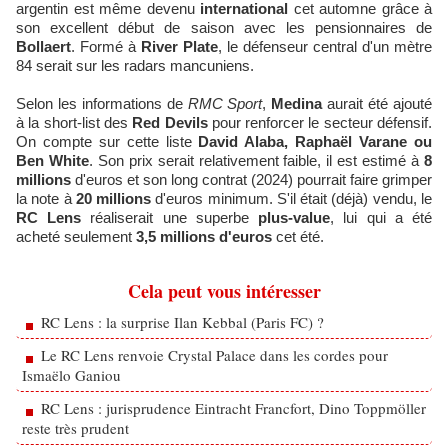
argentin est même devenu
international
cet automne grâce à
son excellent début de saison avec les pensionnaires de
Bollaert
. Formé à
River Plate
, le défenseur central d'un mètre
84 serait sur les radars mancuniens.
Selon les informations de
RMC Sport
,
Medina
aurait été ajouté
à la short-list des
Red Devils
pour renforcer le secteur défensif.
On compte sur cette liste
David Alaba, Raphaël Varane ou
Ben White
. Son prix serait relativement faible, il est estimé à
8
millions
d'euros et son long contrat (2024) pourrait faire grimper
la note à
20 millions
d'euros minimum. S'il était (déjà) vendu, le
RC Lens
réaliserait une superbe
plus-value
, lui qui a été
acheté seulement
3,5 millions d'euros
cet été.
Cela peut vous intéresser
RC Lens : la surprise Ilan Kebbal (Paris FC) ?
Le RC Lens renvoie Crystal Palace dans les cordes pour
Ismaëlo Ganiou
RC Lens : jurisprudence Eintracht Francfort, Dino Toppmöller
reste très prudent