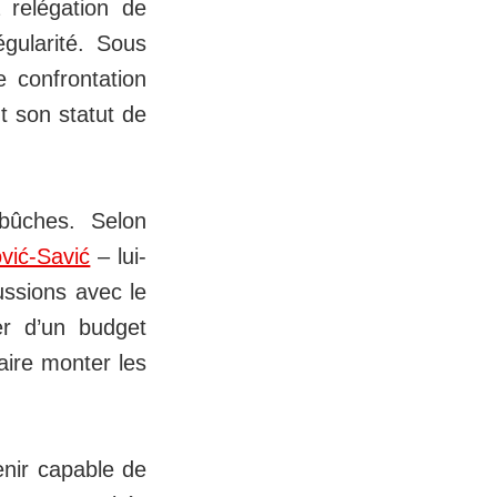
 relégation de
égularité. Sous
e confrontation
t son statut de
bûches. Selon
ović-Savić
– lui-
ssions avec le
er d’un budget
aire monter les
enir capable de