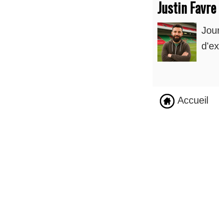
Justin Favre
Jou
d'ex
Accueil