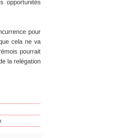
es opportunités
.
ncurrence pour
 que cela ne va
rémois pourrait
e la relégation
t