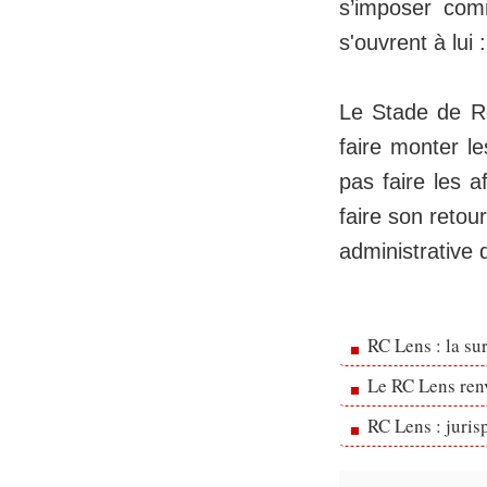
s’imposer comm
s'ouvrent à lui 
Le Stade de Re
faire monter l
pas faire les a
faire son retou
administrative 
RC Lens : la su
Le RC Lens ren
RC Lens : juris