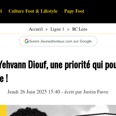
l
Culture Foot & Lifestyle
Papy Foot
Accueil
>
Ligue 1
>
RC Lens
Suivre Jeunesfooteux.com sur Google
Yehvann Diouf, une priorité qui pour
e !
Jeudi 26 Juin 2025 15:40 - écrit par
Justin Favre