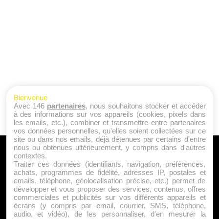
Bienvenue
Avec 146
partenaires
, nous souhaitons stocker et accéder
à des informations sur vos appareils (cookies, pixels dans
les emails, etc.), combiner et transmettre entre partenaires
vos données personnelles, qu'elles soient collectées sur ce
site ou dans nos emails, déjà détenues par certains d'entre
nous ou obtenues ultérieurement, y compris dans d'autres
A PROPOS
contextes.
Traiter ces données (identifiants, navigation, préférences,
Qui sommes nous ?
achats, programmes de fidélité, adresses IP, postales et
emails, téléphone, géolocalisation précise, etc.) permet de
Mentions Légales
développer et vous proposer des services, contenus, offres
Publicité
commerciales et publicités sur vos différents appareils et
écrans (y compris par email, courrier, SMS, téléphone,
Politique de Cookies
audio, et vidéo), de les personnaliser, d'en mesurer la