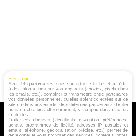
Bienvenue
Avec 146
partenaires
, nous souhaitons stocker et accéder
à des informations sur vos appareils (cookies, pixels dans
les emails, etc.), combiner et transmettre entre partenaires
vos données personnelles, qu'elles soient collectées sur ce
site ou dans nos emails, déjà détenues par certains d'entre
nous ou obtenues ultérieurement, y compris dans d'autres
A PROPOS
contextes.
Traiter ces données (identifiants, navigation, préférences,
Qui sommes nous ?
achats, programmes de fidélité, adresses IP, postales et
emails, téléphone, géolocalisation précise, etc.) permet de
Mentions Légales
développer et vous proposer des services, contenus, offres