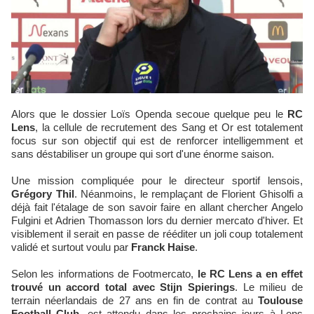
Alors que le dossier Loïs Openda secoue quelque peu le
RC
Lens
, la cellule de recrutement des Sang et Or est totalement
focus sur son objectif qui est de renforcer intelligemment et
sans déstabiliser un groupe qui sort d'une énorme saison.
Une mission compliquée pour le directeur sportif lensois,
Grégory Thil
. Néanmoins, le remplaçant de Florient Ghisolfi a
déjà fait l'étalage de son savoir faire en allant chercher Angelo
Fulgini et Adrien Thomasson lors du dernier mercato d'hiver. Et
visiblement il serait en passe de rééditer un joli coup totalement
validé et surtout voulu par
Franck Haise
.
Selon les informations de Footmercato,
le RC Lens a en effet
trouvé un accord total avec Stijn Spierings
. Le milieu de
terrain néerlandais de 27 ans en fin de contrat au
Toulouse
Football Club
, est attendu dans les prochains jours à Lens