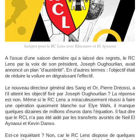
Jackpot pour le RC Lens avec Khusanov et El Aynaoui
A l'issue d'une saison dernière qui a laissé des regrets, le RC
Lens par la voix de son président, Joseph Oughourlian, avait
annoncé un plan "d'austérité". En d'autres termes : l'objectif était
de réduire la voilure en dégraissant l'effectif.
Le nouveau directeur général des Sang et Or, Pierre Dréossi, a
t'il atteint les objectif fixé par Joseph Oughourlian ? La réponse
est non. Même si le RC Lens a miraculeusement réussi à faire
une opération quasiment blanche sur Elye Wahi, il manque
quelques dizaines de millions d'euros dans l'équation. Il faut dire
que le RCL n'a pas été aidé par les transferts avortés de Neil El
Aynaoui et Kevin Danso.
Est-ce inquiétant ? Non, car le RC Lens dispose de quelques