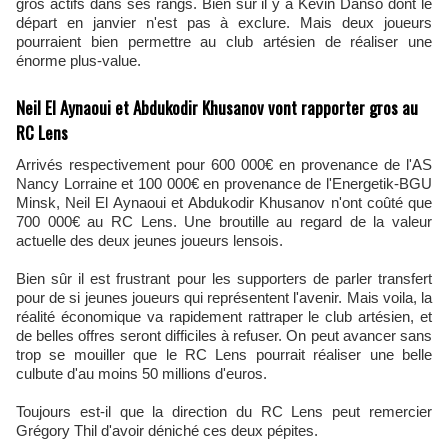
gros actifs dans ses rangs. Bien sûr il y a Kevin Danso dont le
départ en janvier n'est pas à exclure. Mais deux joueurs
pourraient bien permettre au club artésien de réaliser une
énorme plus-value.
Neil El Aynaoui et Abdukodir Khusanov vont rapporter gros au
RC Lens
Arrivés respectivement pour 600 000€ en provenance de l'AS
Nancy Lorraine et 100 000€ en provenance de l'Energetik-BGU
Minsk, Neil El Aynaoui et Abdukodir Khusanov n'ont coûté que
700 000€ au RC Lens. Une broutille au regard de la valeur
actuelle des deux jeunes joueurs lensois.
Bien sûr il est frustrant pour les supporters de parler transfert
pour de si jeunes joueurs qui représentent l'avenir. Mais voila, la
réalité économique va rapidement rattraper le club artésien, et
de belles offres seront difficiles à refuser. On peut avancer sans
trop se mouiller que le RC Lens pourrait réaliser une belle
culbute d'au moins 50 millions d'euros.
Toujours est-il que la direction du RC Lens peut remercier
Grégory Thil d'avoir déniché ces deux pépites.