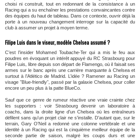
choisi ni construit, tout en redonnant de la consistance à un
Racing qui a su enchaîner les prestations convaincantes contre
des équipes du haut de tableau. Dans ce contexte, ouvrir déjà la
porte à un nouveau changement interroge sur la capacité du
club à assumer un projet à moyen terme.
Filipe Luis dans le viseur, modèle Chelsea assumé ?
C’est l’insider Mohamed Toubache-Ter qui a mis le feu aux
poudres en évoquant un intérêt appuyé du RC Strasbourg pour
Filipe Luis, libre depuis son départ de Flamengo, où il faisait ses
armes sur le banc après une carrière marquante à Chelsea et
surtout à l’Atlético de Madrid. L’idée ? Ramener au Racing un
visage "Blue-friendly", passé par la galaxie Chelsea, pour coller
encore un peu plus à la patte BlueCo.
Sauf que ce genre de rumeur réactive une vraie crainte chez
les supporters : voir Strasbourg devenir un laboratoire à
coachs, dans la droite ligne d’un Chelsea où les entraîneurs
défilent sans qu’un projet clair ne s’installe. D’autant que, sur le
terrain, Gary O’Neil a redonné une colonne vertébrale et une
identité à un Racing qui est la cinquième meilleur équipe de la
seconde partie de saison, malgré les coups durs et une