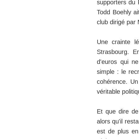
supporters du 
Todd Boehly ait
club dirigé par
Une crainte l
Strasbourg. E
d'euros qui ne
simple : le re
cohérence. Un 
véritable politi
Et que dire de
alors qu'il res
est de plus en