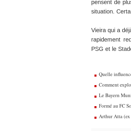
pensent de plu
situation. Cert
Vieira qui a dé
rapidement red
PSG et le Stad
Quelle influenc
Comment exploit
Le Bayern Munic
Formé au FC So
Arthur Atta (ex