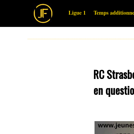
Ligue 1
Temps additionne
RC Strasbo
en questio