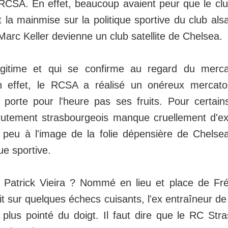
RCSA. En effet, beaucoup avaient peur que le cl
 la mainmise sur la politique sportive du club alsa
 Marc Keller devienne un club satellite de Chelsea.
égitime et qui se confirme au regard du merca
n effet, le RCSA a réalisé un onéreux mercato
 porte pour l'heure pas ses fruits. Pour certain
crutement strasbourgeois manque cruellement d'e
peu à l'image de la folie dépensière de Chelsea
que sportive.
 Patrick Vieira ? Nommé en lieu et place de Fré
tait sur quelques échecs cuisants, l'ex entraîneur d
 plus pointé du doigt. Il faut dire que le RC Str