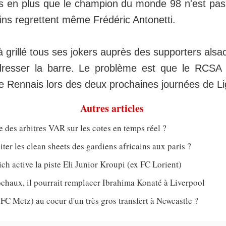
s en plus que le champion du monde 98 n'est pas
ains regrettent même Frédéric Antonetti.
jà grillé tous ses jokers auprès des supporters alsa
resser la barre. Le problème est que le RCSA v
e Rennais lors des deux prochaines journées de L
Autres articles
e des arbitres VAR sur les cotes en temps réel ?
er les clean sheets des gardiens africains aux paris ?
h active la piste Eli Junior Kroupi (ex FC Lorient)
chaux, il pourrait remplacer Ibrahima Konaté à Liverpool
 FC Metz) au coeur d'un très gros transfert à Newcastle ?