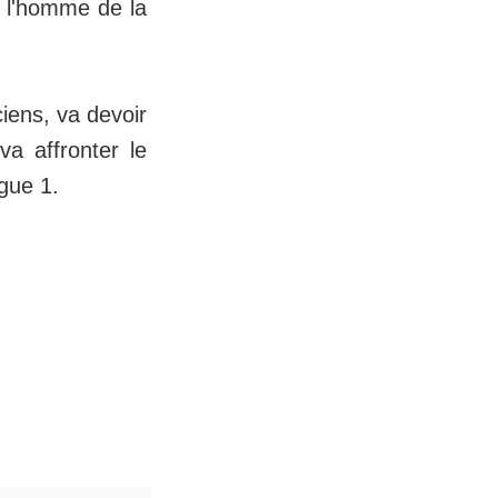
 l'homme de la
ciens, va devoir
a affronter le
igue 1.