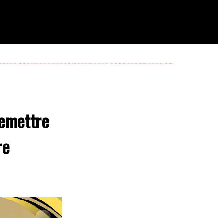
remettre
re