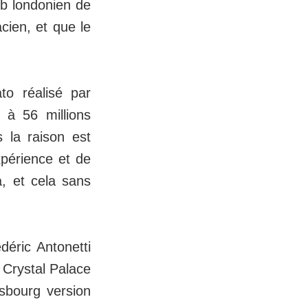
ub londonien de
cien, et que le
to réalisé par
 à 56 millions
s la raison est
xpérience et de
, et cela sans
déric Antonetti
e Crystal Palace
asbourg version