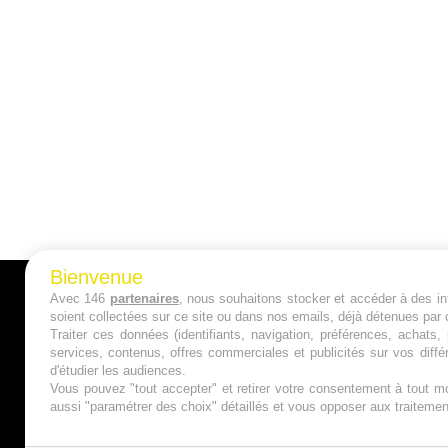
Bienvenue
Avec 146
partenaires
, nous souhaitons stocker et accéder à des inf
A PROPOS
soient collectées sur ce site ou dans nos emails, déjà détenues par 
Traiter ces données (identifiants, navigation, préférences, achats
Qui sommes nous ?
services, contenus, offres commerciales et publicités sur vos diffé
d'étudier les audiences.
Mentions Légales
Vous pouvez "tout accepter" et retirer votre consentement à tout mo
aussi "paramétrer des choix" détaillés et vous opposer aux traitem
Publicité