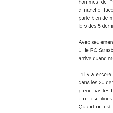
hommes de Pat
dimanche, face
parle bien de 
lors des 5 der
Avec seulement 
1, le RC Strasb
arrive quand mê
"Il y a encore 
dans les 30 der
prend pas les 
être discipliné
Quand on est da