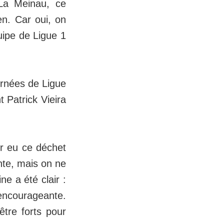
 La Meinau, ce
en. Car oui, on
uipe de Ligue 1
urnées de Ligue
t Patrick Vieira
ir eu ce déchet
nte, mais on ne
e a été clair :
 encourageante.
être forts pour