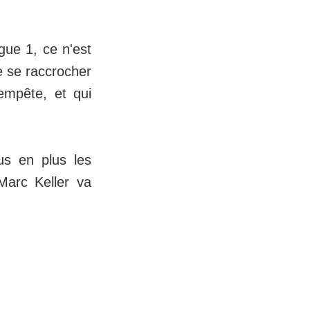
gue 1, ce n'est
e se raccrocher
empête, et qui
us en plus les
Marc Keller va