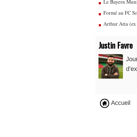
Le Bayern Munic
Formé au FC So
Arthur Atta (ex
Justin Favre
Jou
d'ex
Accueil