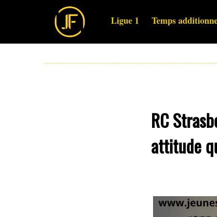
Ligue 1
Temps additionne
RC Strasbo
attitude q