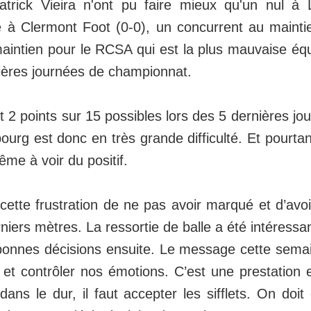
rick Vieira n'ont pu faire mieux qu'un nul à
 à Clermont Foot (0-0), un concurrent au mainti
maintien pour le RCSA qui est la plus mauvaise éq
nières journées de championnat.
2 points sur 15 possibles lors des 5 dernières jo
ourg est donc en très grande difficulté. Et pourtan
me à voir du positif.
cette frustration de ne pas avoir marqué et d’avo
niers mètres. La ressortie de balle a été intéressa
bonnes décisions ensuite. Le message cette semain
s et contrôler nos émotions. C’est une prestation
ns le dur, il faut accepter les sifflets. On doit 