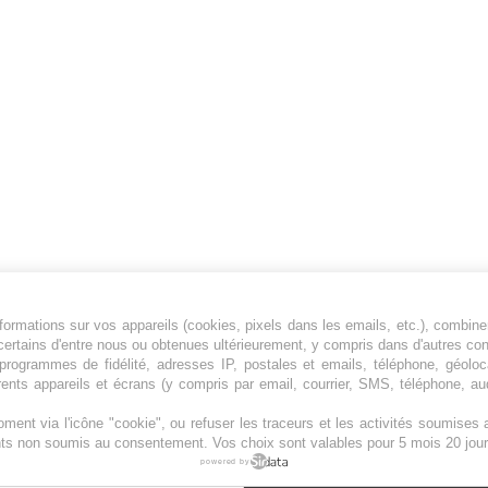
ormations sur vos appareils (cookies, pixels dans les emails, etc.), combine
Jeunesfooteux est un média sportif qui traite
certains d'entre nous ou obtenues ultérieurement, y compris dans d'autres co
principalement de l'actualité de la Ligue 1 et
, programmes de fidélité, adresses IP, postales et emails, téléphone, géolo
rents appareils et écrans (y compris par email, courrier, SMS, téléphone, aud
des grosses actualités de la Ligue 2 et du
football étranger.
ment via l'icône "cookie", ou refuser les traceurs et les activités soumise
Plan du site
|
Syndication
|
Powered by WM
ents non soumis au consentement. Vos choix sont valables pour 5 mois 20 jour
powered by