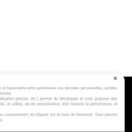
r et transmettre entre partenaires vos données personnelles, qu'elles
Suivez-nous
ntextes.
calisation précise, etc.) permet de développer et vous proposer des
io, et vidéo), de les personnaliser, d'en mesurer la performance, et
s au consentement en cliquant sur la croix de fermeture. Vous pouvez
s.